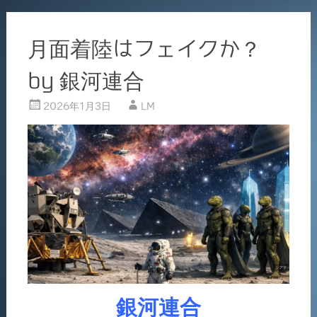
月面着陸はフェイクか？
by 銀河連合
2026年1月3日
LM
銀河連合