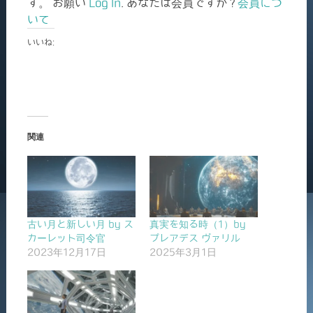
す。 お願い
Log In
. あなたは会員ですか ?
会員につ
いて
いいね:
関連
古い月と新しい月 by ス
真実を知る時（1）by
カーレット司令官
プレアデス ヴァリル
2023年12月17日
2025年3月1日