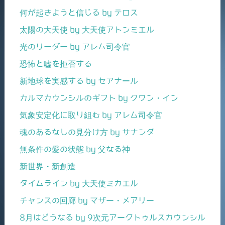
何が起きようと信じる by テロス
太陽の大天使 by 大天使アトンミエル
光のリーダー by アレム司令官
恐怖と嘘を拒否する
新地球を実感する by セアナール
カルマカウンシルのギフト by クワン・イン
気象安定化に取り組む by アレム司令官
魂のあるなしの見分け方 by サナンダ
無条件の愛の状態 by 父なる神
新世界・新創造
タイムライン by 大天使ミカエル
チャンスの回廊 by マザー・メアリー
8月はどうなる by 9次元アークトゥルスカウンシル