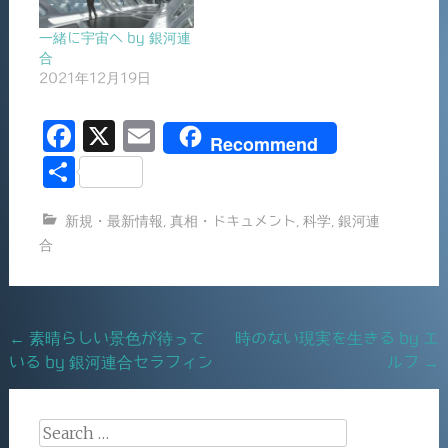
一緒に宇宙へ by 銀河連
合
2021年12月19日
F
X
E
Recommend
a
m
共
c
ai
有
新規・最新情報
,
真相・ドキュメント
,
科学
,
銀河連
e
l
合
b
o
o
Post
←
素晴らしい景色が待って
時のない現実を生きる by エ
k
いる by 銀河連合セラフィン
ルフ
→
navigation
Search