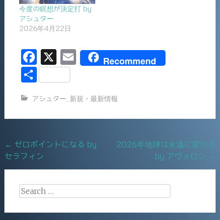
今度の瞑想が決定打 by
アシュター
2026年4月22日
F
X
E
Recommend
a
m
共
c
ai
有
アシュター
,
新規・最新情報
e
l
b
o
Post
←
ゼロポイントになる by
2026年地球は永遠に変わる
o
セラフィン
by アヴォロン
→
navigation
k
Search
for: