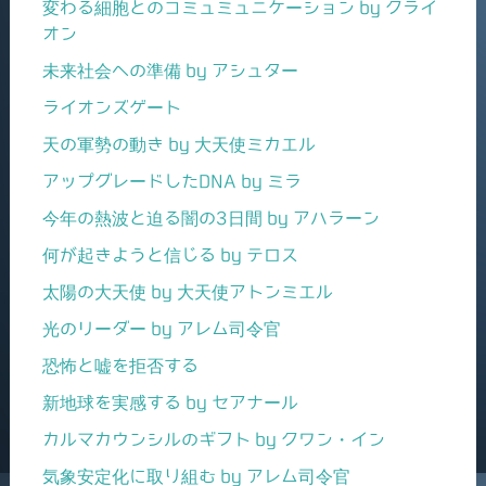
変わる細胞とのコミュミュニケーション by クライ
オン
未来社会への準備 by アシュター
ライオンズゲート
天の軍勢の動き by 大天使ミカエル
アップグレードしたDNA by ミラ
今年の熱波と迫る闇の3日間 by アハラーン
何が起きようと信じる by テロス
太陽の大天使 by 大天使アトンミエル
光のリーダー by アレム司令官
恐怖と嘘を拒否する
新地球を実感する by セアナール
カルマカウンシルのギフト by クワン・イン
気象安定化に取り組む by アレム司令官