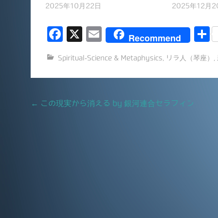
2025年10月22日
2025年12月2
F
X
E
Recommend
a
m
Spiritual-Science & Metaphysics
,
リラ人（琴座）
,
c
ai
e
l
b
Post
←
この現実から消える by 銀河連合セラフィン
o
navigation
o
k