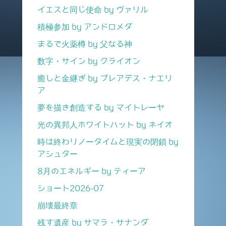
イエスと同じ使命 by ヴァリル
積極参加 by アンドロメダ
まるで火薬樽 by 父なる神
数字・サイン by クライオン
癒しと金継ぎ by プレアデス・ナエリ
ア
夢を描き創造する by マイトレーヤ
光の異邦人ホワイトハット by ネイオ
時は終わりノータイムと現実の閉鎖 by
アシュター
8月のエネルギー by ティーア
ショート2026-07
崩壊最終章
残す遺産 by サマラ・サナンダ