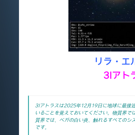
リラ・エ
3Iア
3Iアトラスは2025年12月19日に地球に最接
いることを覚えておいてください。物質界で
質界では、ベガの白い炎、触れるすべてのシ
です。