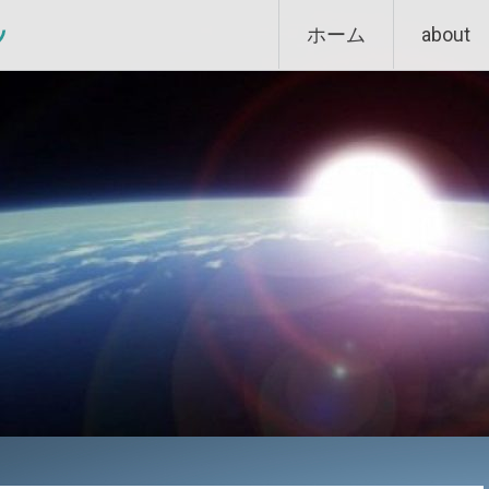
Skip
ン
ホーム
about
to
content