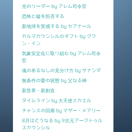
光のリーダー by アレム司令官
恐怖と嘘を拒否する
新地球を実感する by セアナール
カルマカウンシルのギフト by クワ
ン・イン
気象安定化に取り組む by アレム司令
官
魂のあるなしの見分け方 by サナンダ
無条件の愛の状態 by 父なる神
新世界・新創造
タイムライン by 大天使ミカエル
チャンスの回廊 by マザー・メアリー
8月はどうなる by 9次元アークトゥル
スカウンシル