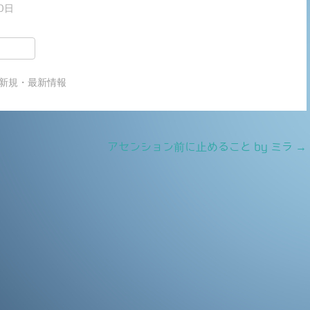
0日
共
有
新規・最新情報
アセンション前に止めること by ミラ
→