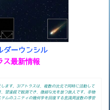
ルダーウンシル
トラス最新情報
近します。
3Iアトラスは、複数の次元で同時に活動して
は、望遠鏡で観測でき、微細な光を放つ旅人です。非物
ステムのユニティの幾何学を回復する意識周波数の導管