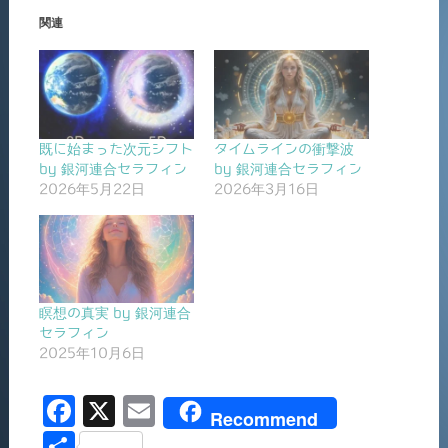
関連
既に始まった次元シフト
タイムラインの衝撃波
by 銀河連合セラフィン
by 銀河連合セラフィン
2026年5月22日
2026年3月16日
瞑想の真実 by 銀河連合
セラフィン
2025年10月6日
F
X
E
Recommend
a
m
共