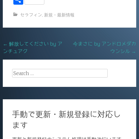
c
ai
有
セラフィン
,
新規・最新情報
e
l
b
o
Post
←
解放してください by ア
今まさに by アンドロメダカ
o
ンチュアク
ウンシル
→
navigation
k
Search
for:
手動で更新・新規登録に対応し
ます