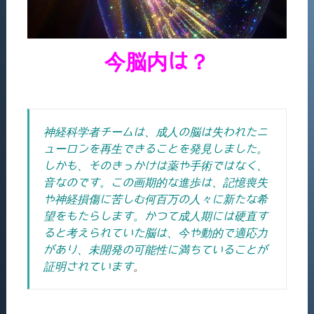
今脳内は？
神経科学者チームは、成人の脳は失われたニ
ューロンを再生できることを発見しました。
しかも、そのきっかけは薬や手術ではなく、
音なのです。この画期的な進歩は、記憶喪失
や神経損傷に苦しむ何百万の人々に新たな希
望をもたらします。かつて成人期には硬直す
ると考えられていた脳は、今や動的で適応力
があり、未開発の可能性に満ちていることが
証明されています
。