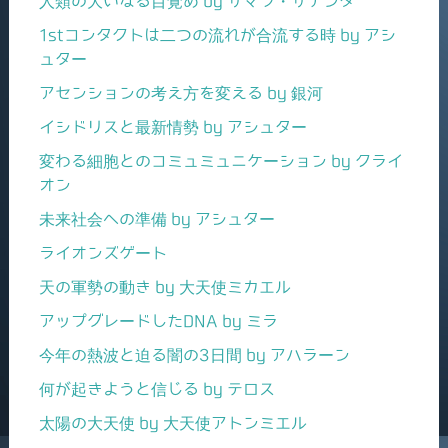
人類の大いなる目覚め by サマラ・サナンダ
1stコンタクトは二つの流れが合流する時 by アシ
ュター
アセンションの考え方を変える by 銀河
イシドリスと最新情勢 by アシュター
変わる細胞とのコミュミュニケーション by クライ
オン
未来社会への準備 by アシュター
ライオンズゲート
天の軍勢の動き by 大天使ミカエル
アップグレードしたDNA by ミラ
今年の熱波と迫る闇の3日間 by アハラーン
何が起きようと信じる by テロス
太陽の大天使 by 大天使アトンミエル