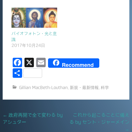
バイオフォトン・光と意
識
2017年10月24日
F
X
E
Recommend
a
m
共
c
ai
有
Gillian MacBeth-Louthan
,
新規・最新情報
,
科学
e
l
b
o
Post
←
政府再開で全て変わる by
これから起こることに備え
o
アシュター
る by セント・ジャーメイン
navigation
k
→