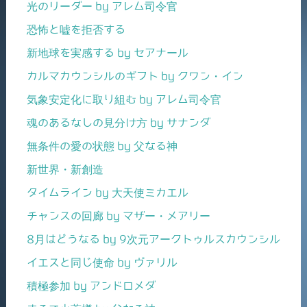
光のリーダー by アレム司令官
恐怖と嘘を拒否する
新地球を実感する by セアナール
カルマカウンシルのギフト by クワン・イン
気象安定化に取り組む by アレム司令官
魂のあるなしの見分け方 by サナンダ
無条件の愛の状態 by 父なる神
新世界・新創造
タイムライン by 大天使ミカエル
チャンスの回廊 by マザー・メアリー
8月はどうなる by 9次元アークトゥルスカウンシル
イエスと同じ使命 by ヴァリル
積極参加 by アンドロメダ