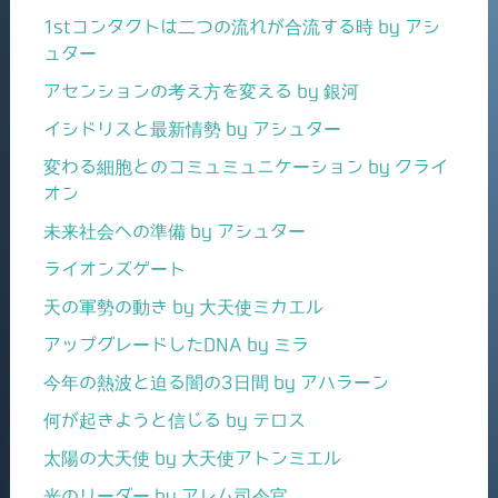
1stコンタクトは二つの流れが合流する時 by アシ
ュター
アセンションの考え方を変える by 銀河
イシドリスと最新情勢 by アシュター
変わる細胞とのコミュミュニケーション by クライ
オン
未来社会への準備 by アシュター
ライオンズゲート
天の軍勢の動き by 大天使ミカエル
アップグレードしたDNA by ミラ
今年の熱波と迫る闇の3日間 by アハラーン
何が起きようと信じる by テロス
太陽の大天使 by 大天使アトンミエル
光のリーダー by アレム司令官