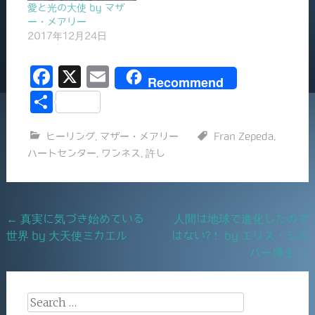
愛と光の大使 by マザ
ー・メアリー
2017年12月24日
F
X
E
Recommend
a
m
共
c
ai
有
ヒーリング
,
マザー・メアリー
Fran Zepeda
,
e
l
ハートセンター
,
ワンネス
,
許し
b
o
o
Post
←
真実に気づき始めている
人間は地球で進化したので
k
世界 by 大天使ミカエル
はない?！ by エリス・シル
navigation
バー博士
→
Search