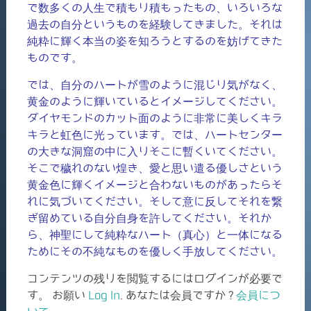
で数多くの人生で積もり積もったもの、いろいろな
過去の自分というものを経験してきました。それは
純粋に輝く本当の姿を知ろうとするのを妨げてきた
ものです。
では、自分のハートが雪のように混じり気がなく、
黄金のように輝いているとイメージしてください。
ダイヤモンドのカット面のように非常に美しくキラ
キラと虹色に光っています。では、ハートセンター
の大きな洞窟の中に入りそこに暫くいてください。
そこで穢れのない煌き、愛と思い遣る優しさという
黄金色に輝くイメージと合わないものがあったらそ
れに気づいてください。そして意に反してそれを繋
ぎ留めている自分自身を許してください。それか
ら、神聖にして純粋なハート（真心）と一体になる
ためにその不純なものを優しく手放してください。
コンテンツの残りを閲覧するにはログインが必要で
す。 お願い
Log In
. あなたは会員ですか ?
会員につ