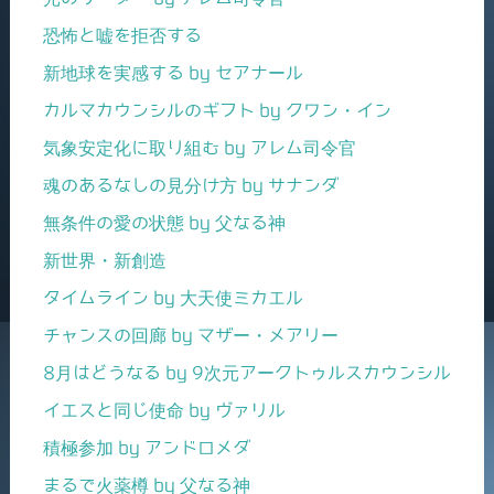
恐怖と嘘を拒否する
新地球を実感する by セアナール
カルマカウンシルのギフト by クワン・イン
気象安定化に取り組む by アレム司令官
魂のあるなしの見分け方 by サナンダ
無条件の愛の状態 by 父なる神
新世界・新創造
タイムライン by 大天使ミカエル
チャンスの回廊 by マザー・メアリー
8月はどうなる by 9次元アークトゥルスカウンシル
イエスと同じ使命 by ヴァリル
積極参加 by アンドロメダ
まるで火薬樽 by 父なる神