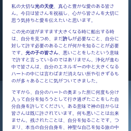
私の大切な
光の天使
、真心と豊かな愛のある皆さ
ん。今日は皆さんを祝福し、心から皆さんを大切に
思う気持ちと愛を伝えたいと思います。
この光の波がますます大きくなる時に船出する時
は、自分を見つめ、まだ
許し
が必要なこと、自分に
対して許す必要のあることが何かを知ることが必要
です。
光の子の皆さん
、悪いことをしたという意味
で許すと言っているのではありません。浄化が進む
中で皆さんは、自分のエネルギーの中と大きくなる
ハートの中には言わばまだ消えない所や引きずるも
のが多々あることに気がついてきました。
ですから、自分のハートの奥まった所に何度も分け
入って自分を知ろうとして行き過ぎたことをした自
分自身を許してください。ある意味で神の目からは
皆さんは既に許されています。何も悪いことは出来
ません。残されたことは、自分を知ることです。つ
まり、本当の自分自身を、神聖な自己を知る旅の中