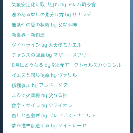
気象安定化に取り組む by アレム司令官
魂のあるなしの見分け方 by サナンダ
無条件の愛の状態 by 父なる神
新世界・新創造
タイムライン by 大天使ミカエル
チャンスの回廊 by マザー・メアリー
8月はどうなる by 9次元アークトゥルスカウンシル
イエスと同じ使命 by ヴァリル
積極参加 by アンドロメダ
まるで火薬樽 by 父なる神
数字・サイン by クライオン
癒しと金継ぎ by プレアデス・ナエリア
夢を描き創造する by マイトレーヤ