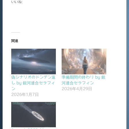
いいね:
関連
偽シナリオのドンデン返
準備期間の終わり by 銀
し by 銀河連合セラフィ
河連合セラフィン
ン
2026年4月29日
2026年1月7日