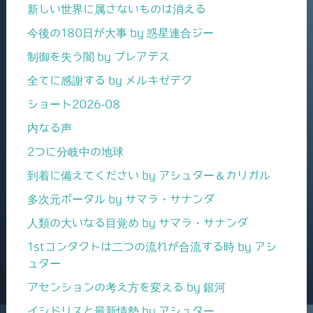
新しい世界に属さないものは消える
今後の180日が大事 by 惑星連合ジー
制御を失う闇 by プレアデス
全てに感謝する by メルキゼデク
ショート2026-08
内なる声
2つに分岐中の地球
到着に備えてください by アシュター＆カリガル
多次元ポータル by サマラ・サナンダ
人類の大いなる目覚め by サマラ・サナンダ
1stコンタクトは二つの流れが合流する時 by アシ
ュター
アセンションの考え方を変える by 銀河
イシドリスと最新情勢 by アシュター