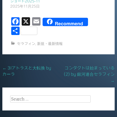
ショート2025-11
2025年11月25日
F
X
E
Recommend
a
m
共
c
ai
有
セラフィン
,
新規・最新情報
e
l
b
o
Post
←
3Iアトラスと大転換 by
コンタクトは始まっている
o
カーラ
(2) by 銀河連合セラフィン
navigation
k
→
Search
for: