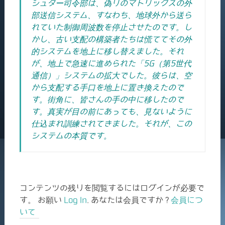
シュター司令部は、偽りのマトリックスの外
部送信システム、すなわち、地球外から送ら
れていた制御周波数を停止させたのです。
し
かし、古い支配の構築者たちは慌ててその外
的システムを地上に移し替えました。それ
が、地上で急速に進められた「5G（第5世代
通信）」システムの拡大でした。彼らは、空
から支配する手口を地上に置き換えたので
す。街角に、皆さんの手の中に移したので
す。真実が目の前にあっても、見ないように
仕込まれ訓練されてきました。それが、この
システムの本質です。
コンテンツの残りを閲覧するにはログインが必要で
す。 お願い
Log In
. あなたは会員ですか ?
会員につ
いて