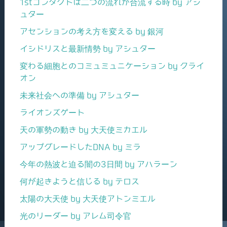
1stコンタクトは二つの流れが合流する時 by アシ
ュター
アセンションの考え方を変える by 銀河
イシドリスと最新情勢 by アシュター
変わる細胞とのコミュミュニケーション by クライ
オン
未来社会への準備 by アシュター
ライオンズゲート
天の軍勢の動き by 大天使ミカエル
アップグレードしたDNA by ミラ
今年の熱波と迫る闇の3日間 by アハラーン
何が起きようと信じる by テロス
太陽の大天使 by 大天使アトンミエル
光のリーダー by アレム司令官