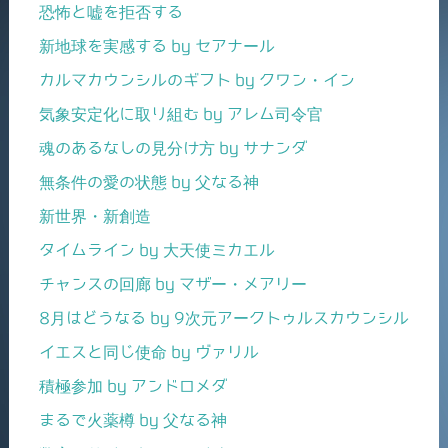
恐怖と嘘を拒否する
新地球を実感する by セアナール
カルマカウンシルのギフト by クワン・イン
気象安定化に取り組む by アレム司令官
魂のあるなしの見分け方 by サナンダ
無条件の愛の状態 by 父なる神
新世界・新創造
タイムライン by 大天使ミカエル
チャンスの回廊 by マザー・メアリー
8月はどうなる by 9次元アークトゥルスカウンシル
イエスと同じ使命 by ヴァリル
積極参加 by アンドロメダ
まるで火薬樽 by 父なる神