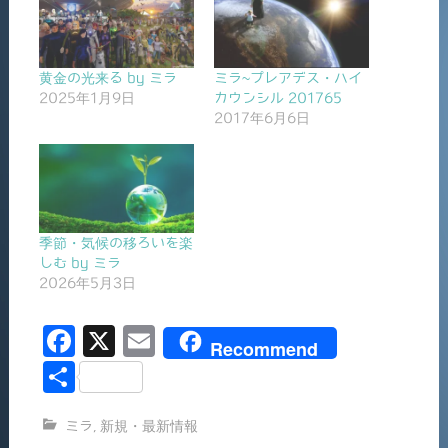
黄金の光来る by ミラ
ミラ~プレアデス・ハイ
2025年1月9日
カウンシル 201765
2017年6月6日
季節・気候の移ろいを楽
しむ by ミラ
2026年5月3日
F
X
E
Recommend
a
m
共
c
ai
有
ミラ
,
新規・最新情報
e
l