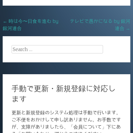
b
o
Post
←
時は今〜日食を進む by
テレビで愚かになる by 銀河
o
銀河連合
連合
→
navigation
k
Search
for:
手動で更新・新規登録に対応し
ます
更新と新規登録のシステム処理は手動で行います。
ご不便をおかけして申し訳ありません。お手数です
が、支障がありましたら、「会員について」下にあ