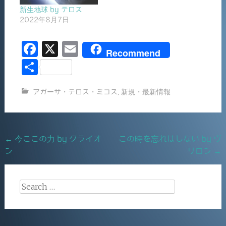
新生地球 by テロス
2022年8月7日
F
X
E
Recommend
a
m
共
c
ai
有
アガーサ・テロス・ミコス
,
新規・最新情報
e
l
b
o
Post
←
今ここの力 by クライオ
この時を忘れはしない by ヴ
o
ン
リロン
→
navigation
k
Search
for: