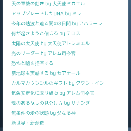
天の軍勢の動き by 大天使ミカエル
アップグレードしたDNA by ミラ
今年の熱波と迫る闇の3日間 by アハラーン
何が起きようと信じる by テロス
太陽の大天使 by 大天使アトンミエル
光のリーダー by アレム司令官
恐怖と嘘を拒否する
新地球を実感する by セアナール
カルマカウンシルのギフト by クワン・イン
気象安定化に取り組む by アレム司令官
魂のあるなしの見分け方 by サナンダ
無条件の愛の状態 by 父なる神
新世界・新創造