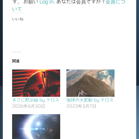
す。 お願い
Log In
. あなたは会員ですか ?
会員につ
いて
いいね:
関連
まさに黙示録 by テロス
地球の大変動 by テロス
2026年6月30日
2023年3月7日