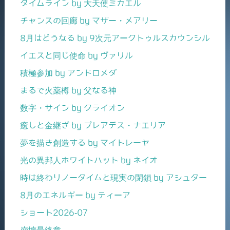
タイムライン by 大天使ミカエル
チャンスの回廊 by マザー・メアリー
8月はどうなる by 9次元アークトゥルスカウンシル
イエスと同じ使命 by ヴァリル
積極参加 by アンドロメダ
まるで火薬樽 by 父なる神
数字・サイン by クライオン
癒しと金継ぎ by プレアデス・ナエリア
夢を描き創造する by マイトレーヤ
光の異邦人ホワイトハット by ネイオ
時は終わりノータイムと現実の閉鎖 by アシュター
8月のエネルギー by ティーア
ショート2026-07
崩壊最終章