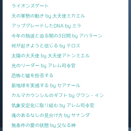
ライオンズゲート
天の軍勢の動き by 大天使ミカエル
アップグレードしたDNA by ミラ
今年の熱波と迫る闇の3日間 by アハラーン
何が起きようと信じる by テロス
太陽の大天使 by 大天使アトンミエル
光のリーダー by アレム司令官
恐怖と嘘を拒否する
新地球を実感する by セアナール
カルマカウンシルのギフト by クワン・イン
気象安定化に取り組む by アレム司令官
魂のあるなしの見分け方 by サナンダ
無条件の愛の状態 by 父なる神