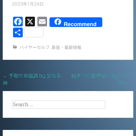
2023年1月24日
F
X
E
Recommend
a
m
共
c
ai
有
ハイヤーセルフ
,
新規・最新情報
e
l
b
o
Post
←
予期せぬ協調 by 父なる
始まりに過ぎない by アシュ
o
神
ター
→
navigation
k
Search
for: