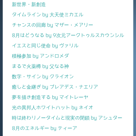
新世界・新創造
タイムライン by 大天使ミカエル
チャンスの回廊 by マザー・メアリー
8月はどうなる by 9次元アークトゥルスカウンシル
イエスと同じ使命 by ヴァリル
積極参加 by アンドロメダ
まるで火薬樽 by 父なる神
数字・サイン by クライオン
癒しと金継ぎ by プレアデス・ナエリア
夢を描き創造する by マイトレーヤ
光の異邦人ホワイトハット by ネイオ
時は終わりノータイムと現実の閉鎖 by アシュター
8月のエネルギー by ティーア