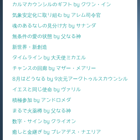
カルマカウンシルのギフト by クワン・イン
気象安定化に取り組む by アレム司令官
魂のあるなしの見分け方 by サナンダ
無条件の愛の状態 by 父なる神
新世界・新創造
タイムライン by 大天使ミカエル
チャンスの回廊 by マザー・メアリー
8月はどうなる by 9次元アークトゥルスカウンシル
イエスと同じ使命 by ヴァリル
積極参加 by アンドロメダ
まるで火薬樽 by 父なる神
数字・サイン by クライオン
癒しと金継ぎ by プレアデス・ナエリア