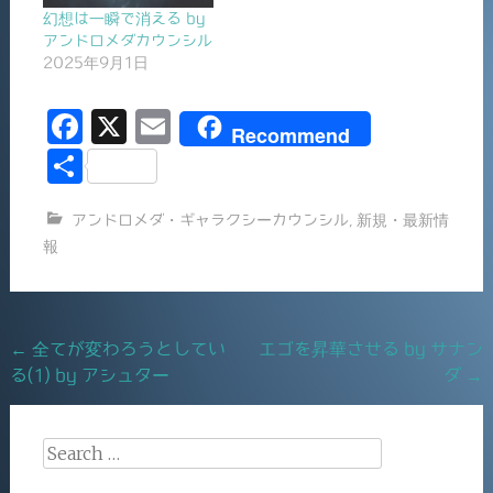
幻想は一瞬で消える by
アンドロメダカウンシル
2025年9月1日
F
X
E
Recommend
a
m
共
c
ai
有
アンドロメダ・ギャラクシーカウンシル
,
新規・最新情
e
l
報
b
o
o
Post
←
全てが変わろうとしてい
エゴを昇華させる by サナン
k
る(1) by アシュター
ダ
→
navigation
Search
for: