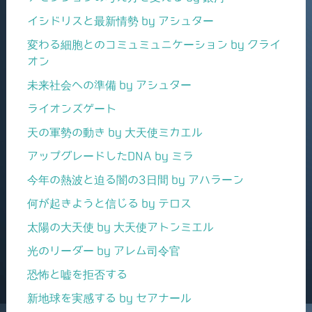
イシドリスと最新情勢 by アシュター
変わる細胞とのコミュミュニケーション by クライ
オン
未来社会への準備 by アシュター
ライオンズゲート
天の軍勢の動き by 大天使ミカエル
アップグレードしたDNA by ミラ
今年の熱波と迫る闇の3日間 by アハラーン
何が起きようと信じる by テロス
太陽の大天使 by 大天使アトンミエル
光のリーダー by アレム司令官
恐怖と嘘を拒否する
新地球を実感する by セアナール