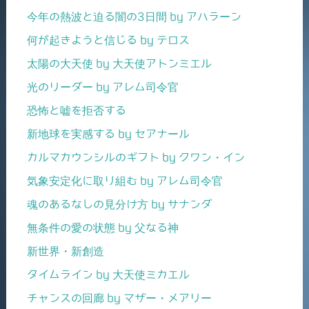
今年の熱波と迫る闇の3日間 by アハラーン
何が起きようと信じる by テロス
太陽の大天使 by 大天使アトンミエル
光のリーダー by アレム司令官
恐怖と嘘を拒否する
新地球を実感する by セアナール
カルマカウンシルのギフト by クワン・イン
気象安定化に取り組む by アレム司令官
魂のあるなしの見分け方 by サナンダ
無条件の愛の状態 by 父なる神
新世界・新創造
タイムライン by 大天使ミカエル
チャンスの回廊 by マザー・メアリー