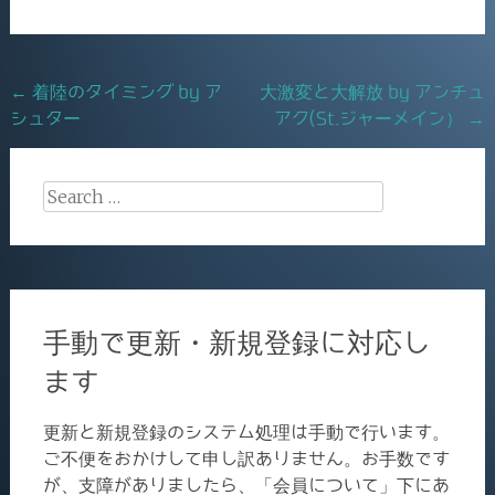
e
l
b
o
Post
←
着陸のタイミング by ア
大激変と大解放 by アンチュ
o
シュター
アク(St.ジャーメイン）
→
navigation
k
Search
for:
手動で更新・新規登録に対応し
ます
更新と新規登録のシステム処理は手動で行います。
ご不便をおかけして申し訳ありません。お手数です
が、支障がありましたら、「会員について」下にあ