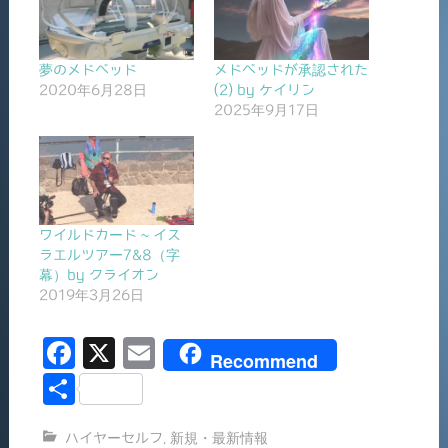
夢のメドベッド
メドベッドが承認された
2020年6月28日
(2) by ケイリン
2025年9月17日
ワイルドカード ~ イス
ラエルツアー7&8（字
幕）by クライオン
2019年3月26日
F
X
E
Recommend
a
m
共
c
ai
有
ハイヤーセルフ
,
新規・最新情報