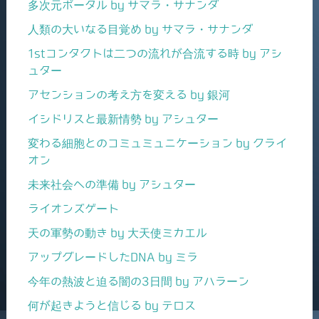
多次元ポータル by サマラ・サナンダ
人類の大いなる目覚め by サマラ・サナンダ
1stコンタクトは二つの流れが合流する時 by アシ
ュター
アセンションの考え方を変える by 銀河
イシドリスと最新情勢 by アシュター
変わる細胞とのコミュミュニケーション by クライ
オン
未来社会への準備 by アシュター
ライオンズゲート
天の軍勢の動き by 大天使ミカエル
アップグレードしたDNA by ミラ
今年の熱波と迫る闇の3日間 by アハラーン
何が起きようと信じる by テロス