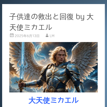
子供達の救出と回復 by 大
天使ミカエル
2025年6月13日
LM
大天使ミカエル