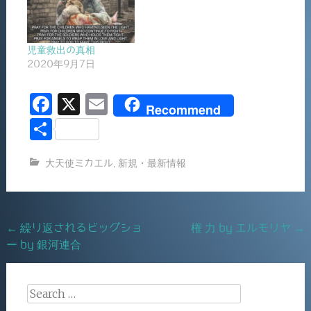
児童救出の真相
2020年9月7日
F
X
E
Recommend
a
m
共
c
ai
有
大天使ミカエル
,
新規・最新情報
e
l
b
o
Post
←
繰り返されるビッグショ
権 力 by エルモリヤ
→
o
ー by 銀河連合
navigation
k
Search
for: