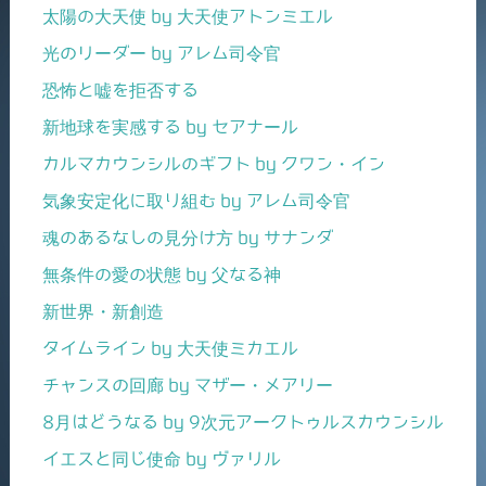
太陽の大天使 by 大天使アトンミエル
光のリーダー by アレム司令官
恐怖と嘘を拒否する
新地球を実感する by セアナール
カルマカウンシルのギフト by クワン・イン
気象安定化に取り組む by アレム司令官
魂のあるなしの見分け方 by サナンダ
無条件の愛の状態 by 父なる神
新世界・新創造
タイムライン by 大天使ミカエル
チャンスの回廊 by マザー・メアリー
8月はどうなる by 9次元アークトゥルスカウンシル
イエスと同じ使命 by ヴァリル