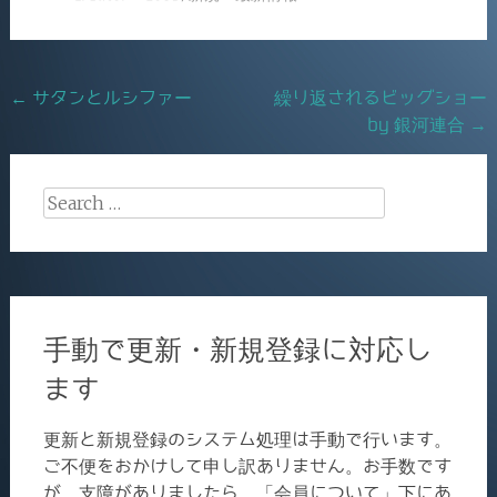
e
l
b
o
Post
←
サタンとルシファー
繰り返されるビッグショー
o
by 銀河連合
→
navigation
k
Search
for:
手動で更新・新規登録に対応し
ます
更新と新規登録のシステム処理は手動で行います。
ご不便をおかけして申し訳ありません。お手数です
が、支障がありましたら、「会員について」下にあ