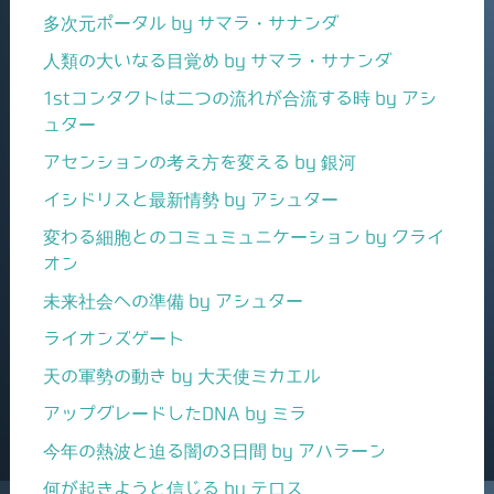
多次元ポータル by サマラ・サナンダ
人類の大いなる目覚め by サマラ・サナンダ
1stコンタクトは二つの流れが合流する時 by アシ
ュター
アセンションの考え方を変える by 銀河
イシドリスと最新情勢 by アシュター
変わる細胞とのコミュミュニケーション by クライ
オン
未来社会への準備 by アシュター
ライオンズゲート
天の軍勢の動き by 大天使ミカエル
アップグレードしたDNA by ミラ
今年の熱波と迫る闇の3日間 by アハラーン
何が起きようと信じる by テロス