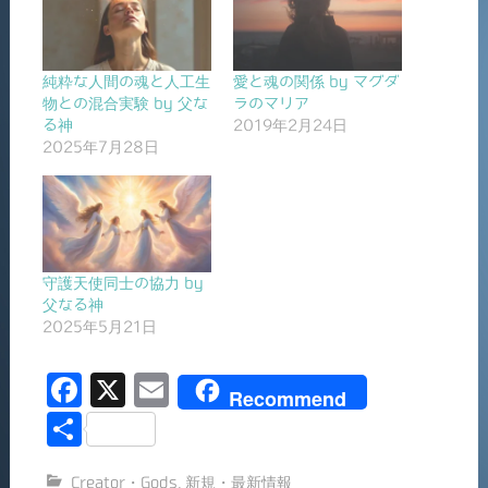
純粋な人間の魂と人工生
愛と魂の関係 by マグダ
物との混合実験 by 父な
ラのマリア
る神
2019年2月24日
2025年7月28日
守護天使同士の協力 by
父なる神
2025年5月21日
F
X
E
Recommend
a
m
共
c
ai
有
Creator・Gods
,
新規・最新情報