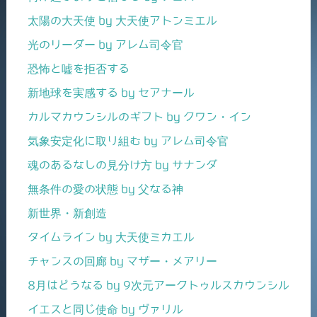
太陽の大天使 by 大天使アトンミエル
光のリーダー by アレム司令官
恐怖と嘘を拒否する
新地球を実感する by セアナール
カルマカウンシルのギフト by クワン・イン
気象安定化に取り組む by アレム司令官
魂のあるなしの見分け方 by サナンダ
無条件の愛の状態 by 父なる神
新世界・新創造
タイムライン by 大天使ミカエル
チャンスの回廊 by マザー・メアリー
8月はどうなる by 9次元アークトゥルスカウンシル
イエスと同じ使命 by ヴァリル