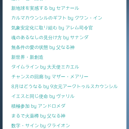
新地球を実感する by セアナール
カルマカウンシルのギフト by クワン・イン
気象安定化に取り組む by アレム司令官
魂のあるなしの見分け方 by サナンダ
無条件の愛の状態 by 父なる神
新世界・新創造
タイムライン by 大天使ミカエル
チャンスの回廊 by マザー・メアリー
8月はどうなる by 9次元アークトゥルスカウンシル
イエスと同じ使命 by ヴァリル
積極参加 by アンドロメダ
まるで火薬樽 by 父なる神
数字・サイン by クライオン