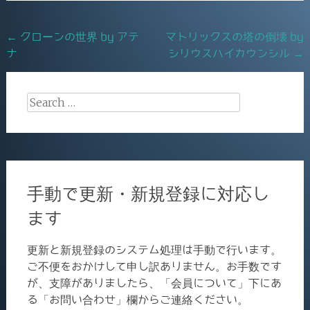
b
o
Post
←
クローンの世界 by アテ
マトリックスの塔の倒壊 by
o
ナ
シリウスハイカウンシル
→
navigation
k
Search
for:
手動で更新・新規登録に対応し
ます
更新と新規登録のシステム処理は手動で行います。
ご不便をおかけして申し訳ありません。お手数です
が、支障がありましたら、「会員について」下にあ
る「お問い合わせ」欄からご連絡ください。