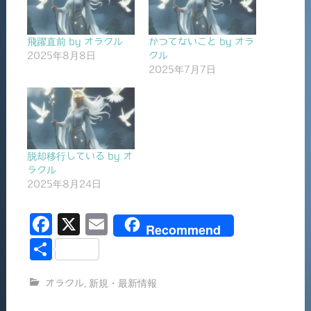
飛躍直前 by オラクル
かつてないこと by オラ
2025年8月8日
クル
2025年7月7日
脱却移行している by オ
ラクル
2025年8月24日
F
X
E
Recommend
a
m
共
c
ai
有
オラクル
,
新規・最新情報
e
l