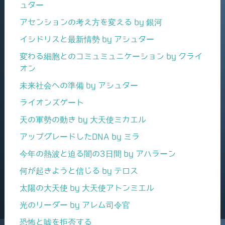
ュター
アセンションの考え方を変える by 銀河
イシドリスと最新情勢 by アシュター
変わる細胞とのコミュミュニケーション by クライ
オン
未来社会への準備 by アシュター
ライオンズゲート
天の軍勢の動き by 大天使ミカエル
アップグレードしたDNA by ミラ
今年の熱波と迫る闇の3日間 by アハラーン
何が起きようと信じる by テロス
太陽の大天使 by 大天使アトンミエル
光のリーダー by アレム司令官
恐怖と嘘を拒否する