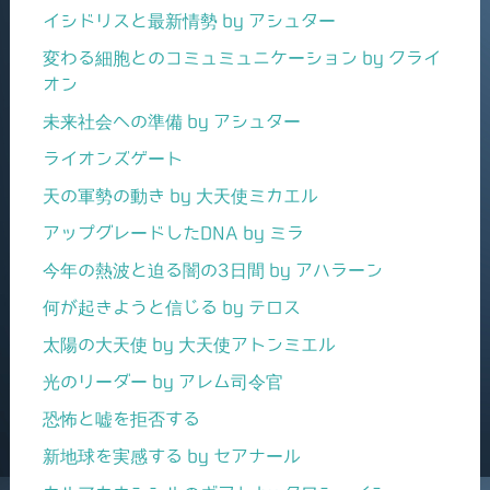
イシドリスと最新情勢 by アシュター
変わる細胞とのコミュミュニケーション by クライ
オン
未来社会への準備 by アシュター
ライオンズゲート
天の軍勢の動き by 大天使ミカエル
アップグレードしたDNA by ミラ
今年の熱波と迫る闇の3日間 by アハラーン
何が起きようと信じる by テロス
太陽の大天使 by 大天使アトンミエル
光のリーダー by アレム司令官
恐怖と嘘を拒否する
新地球を実感する by セアナール