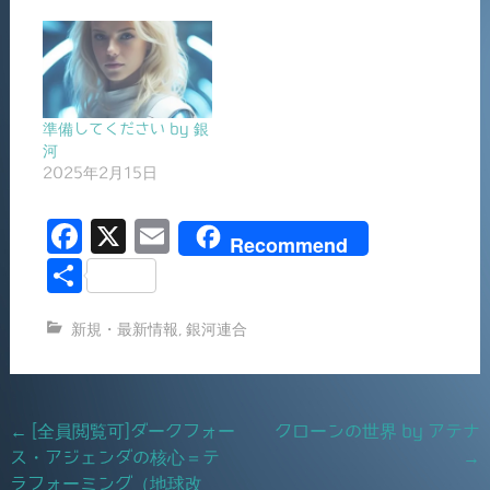
準備してください by 銀
河
2025年2月15日
F
X
E
Recommend
a
m
共
c
ai
有
新規・最新情報
,
銀河連合
e
l
b
o
Post
←
[全員閲覧可]ダークフォー
クローンの世界 by アテナ
o
ス・アジェンダの核心＝テ
→
navigation
k
ラフォーミング（地球改