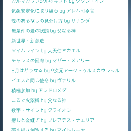
カルマカウンシルのギフト by クワン・イン
気象安定化に取り組む by アレム司令官
魂のあるなしの見分け方 by サナンダ
無条件の愛の状態 by 父なる神
新世界・新創造
タイムライン by 大天使ミカエル
チャンスの回廊 by マザー・メアリー
8月はどうなる by 9次元アークトゥルスカウンシル
イエスと同じ使命 by ヴァリル
積極参加 by アンドロメダ
まるで火薬樽 by 父なる神
数字・サイン by クライオン
癒しと金継ぎ by プレアデス・ナエリア
夢を描き創造する by マイトレーヤ