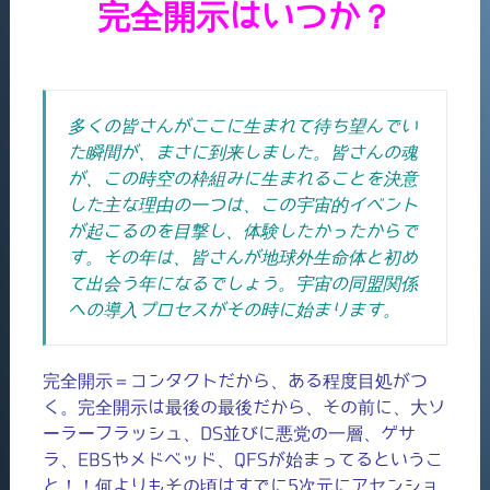
完全開示はいつか？
多くの皆さんがここに生まれて待ち望んでい
た瞬間が、まさに到来しました。皆さんの魂
が、この時空の枠組みに生まれることを決意
した主な理由の一つは、この宇宙的イベント
が起こるのを目撃し、体験したかったからで
す。その年
は、皆さんが地球外生命体と初め
て出会う年になるでしょう。
宇宙の同盟関係
への導入プロセスがその時に始まります。
完全開示＝コンタクトだから、ある程度目処がつ
く。完全開示は最後の最後だから、その前に、大ソ
ーラーフラッシュ、DS並びに悪党の一層、ゲサ
ラ、EBSやメドベッド、QFSが始まってるというこ
と！！何よりもその頃はすでに5次元にアセンショ