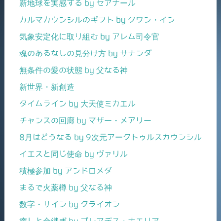
新地球を実感する by セアナール
カルマカウンシルのギフト by クワン・イン
気象安定化に取り組む by アレム司令官
魂のあるなしの見分け方 by サナンダ
無条件の愛の状態 by 父なる神
新世界・新創造
タイムライン by 大天使ミカエル
チャンスの回廊 by マザー・メアリー
8月はどうなる by 9次元アークトゥルスカウンシル
イエスと同じ使命 by ヴァリル
積極参加 by アンドロメダ
まるで火薬樽 by 父なる神
数字・サイン by クライオン
癒しと金継ぎ by プレアデス・ナエリア