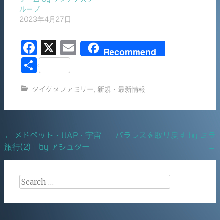
ループ
2023年4月27日
F
X
E
Recommend
a
m
共
c
ai
有
タイゲタファミリー
,
新規・最新情報
e
l
b
o
Post
←
メドベッド・UAP・宇宙
バランスを取り戻す by ミラ
o
旅行(2) by アシュター
→
navigation
k
Search
for: