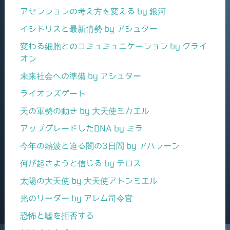
アセンションの考え方を変える by 銀河
イシドリスと最新情勢 by アシュター
変わる細胞とのコミュミュニケーション by クライ
オン
未来社会への準備 by アシュター
ライオンズゲート
天の軍勢の動き by 大天使ミカエル
アップグレードしたDNA by ミラ
今年の熱波と迫る闇の3日間 by アハラーン
何が起きようと信じる by テロス
太陽の大天使 by 大天使アトンミエル
光のリーダー by アレム司令官
恐怖と嘘を拒否する