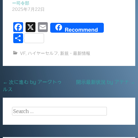
ー司令部
2025年7月22日
F
X
E
Recommend
a
m
共
c
ai
有
VF
,
ハイヤーセルフ
,
新規・最新情報
e
l
b
o
Post
←
次に進む by アークトゥ
開示最新状況 by アテナ
→
o
ルス
navigation
k
Search
for: