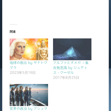
関連
地球の救出 by サナトク
アルファとオメガ ～集
マラ
合無意識 by ジュディ
2023年5月19日
ス・クーゼル
2017年8月25日
世界の政治 by アシュタ