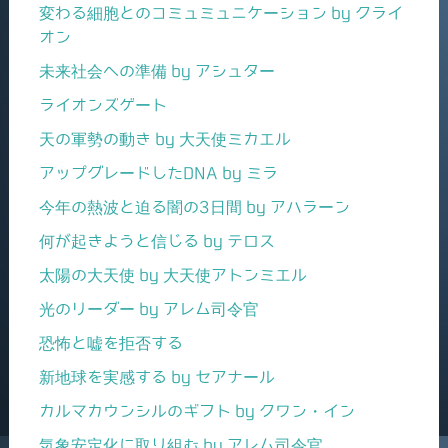
変わる細胞とのコミュミュニケーション by クライ
オン
未来社会への準備 by アシュター
ライオンズゲート
天の軍勢の動き by 大天使ミカエル
アップグレードしたDNA by ミラ
今年の熱波と迫る闇の3日間 by アハラーン
何が起きようと信じる by テロス
太陽の大天使 by 大天使アトンミエル
光のリーダー by アレム司令官
恐怖と嘘を拒否する
新地球を実感する by セアナール
カルマカウンシルのギフト by クワン・イン
気象安定化に取り組む by アレム司令官