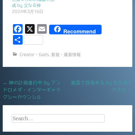
成 by 父なる神
2024年3月16日
F
X
E
Recommend
a
m
共
c
ai
有
Creator・Gods
,
新規・最新情報
e
l
b
o
Post
←
神の計画進行中 by アン
激震で目覚める by 大天使ミ
o
ドロメダ・インターギャラ
カエル
→
navigation
k
クシーカウンシル
Search
for: