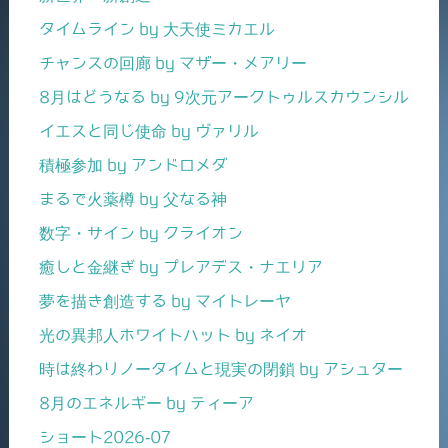
タイムライン by 大天使ミカエル
チャンスの回廊 by マザー・メアリー
8月はどうなる by 9次元アークトゥルスカウンシル
イエスと同じ使命 by ヴァリル
積極参加 by アンドロメダ
まるで火薬樽 by 父なる神
数字・サイン by クライオン
癒しと金継ぎ by プレアデス・ナエリア
夢を描き創造する by マイトレーヤ
光の異邦人ホワイトハット by ネイオ
時は終わりノータイムと現実の閉鎖 by アシュター
8月のエネルギー by ティーア
ショート2026-07