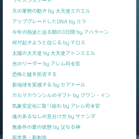
ライオンズゲート
天の軍勢の動き by 大天使ミカエル
アップグレードしたDNA by ミラ
今年の熱波と迫る闇の3日間 by アハラーン
何が起きようと信じる by テロス
太陽の大天使 by 大天使アトンミエル
光のリーダー by アレム司令官
恐怖と嘘を拒否する
新地球を実感する by セアナール
カルマカウンシルのギフト by クワン・イン
気象安定化に取り組む by アレム司令官
魂のあるなしの見分け方 by サナンダ
無条件の愛の状態 by 父なる神
新世界・新創造