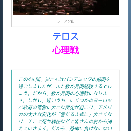
シャスタ山
テロス
心理戦
この4年間、皆さんはパンデミックの期間を
過ごしましたが、また数か月間経験するでし
ょう。だから、数か月間の心理戦になりま
す。し
かし、
近いうち、いくつかのヨーロッ
パ政府の運営に大きな変化が起こり、アメリ
カの大きな変化が「雪だるま式に」大きくな
り、そこで死や解任などで皆さんの前から消
えていきます。
だから、恐怖に負けないない