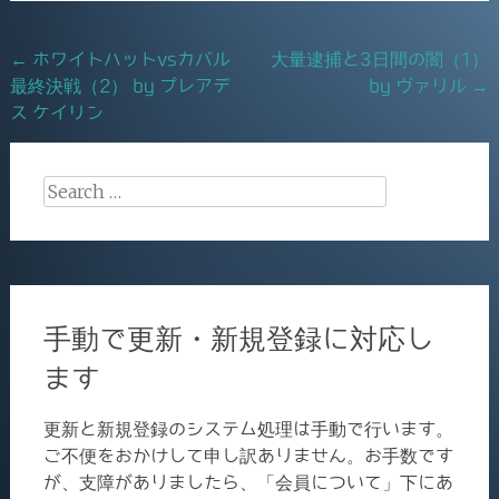
b
o
Post
←
ホワイトハットvsカバル
大量逮捕と3日間の闇（1）
o
最終決戦（2） by プレアデ
by ヴァリル
→
navigation
k
ス ケイリン
Search
for:
手動で更新・新規登録に対応し
ます
更新と新規登録のシステム処理は手動で行います。
ご不便をおかけして申し訳ありません。お手数です
が、支障がありましたら、「会員について」下にあ