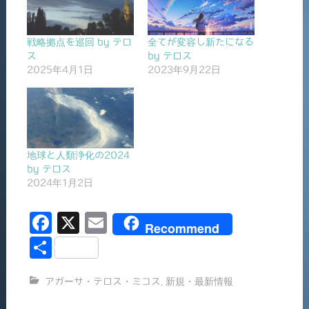
戦略拠点を巡回 by テロ
全てが変容し新たになる
ス
by テロス
2025年4月1日
2023年9月22日
地球と人類浄化の2024
by テロス
2024年1月2日
F
X
E
Recommend
a
m
共
c
ai
有
アガーサ・テロス・ミコス
,
新規・最新情報
e
l