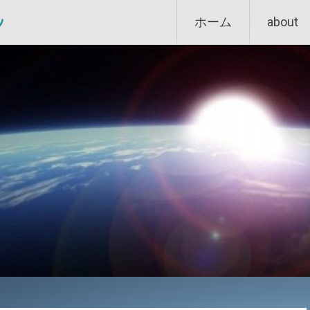
Skip
ン
ホーム
about
to
content