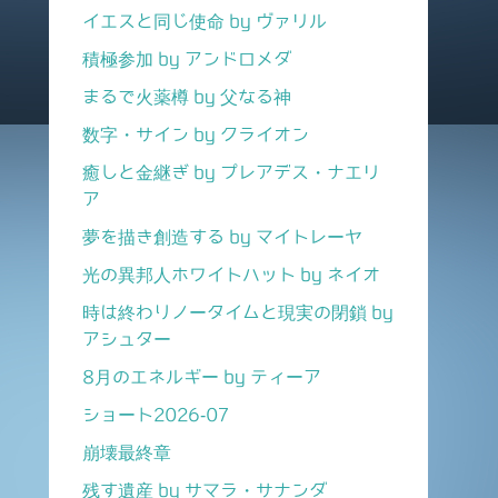
イエスと同じ使命 by ヴァリル
積極参加 by アンドロメダ
まるで火薬樽 by 父なる神
数字・サイン by クライオン
癒しと金継ぎ by プレアデス・ナエリ
ア
夢を描き創造する by マイトレーヤ
光の異邦人ホワイトハット by ネイオ
時は終わりノータイムと現実の閉鎖 by
アシュター
8月のエネルギー by ティーア
ショート2026-07
崩壊最終章
残す遺産 by サマラ・サナンダ