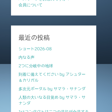
会員について
最近の投稿
ショート2026-08
内なる声
2つに分岐中の地球
到着に備えてください by アシュター
＆カリガル
多次元ポータル by サマラ・サナンダ
人類の大いなる目覚め by サマラ・サ
ナンダ
1stコンタクトは二つの流れが合流する