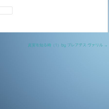
共
有
真実を知る時（1）by プレアデス ヴァリル
→