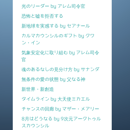
光のリーダー by アレム司令官
恐怖と嘘を拒否する
新地球を実感する by セアナール
カルマカウンシルのギフト by クワ
ン・イン
気象安定化に取り組む by アレム司令
官
魂のあるなしの見分け方 by サナンダ
無条件の愛の状態 by 父なる神
新世界・新創造
タイムライン by 大天使ミカエル
チャンスの回廊 by マザー・メアリー
8月はどうなる by 9次元アークトゥル
スカウンシル