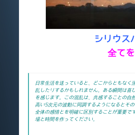
シリウス
全てを
日常生活を送っていると、どこからともなく
乱したりするかもしれません。ある瞬間は喜
を感じます。こ
の混乱は、共感することの自
高い5次元の波動に同調するようになるとそ
全体の感情とを明確に区別することが重要で
場と時間を作ってください。