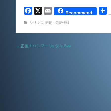
F
X
E
Recommend
a
m
シリウス
,
新規・最新情報
c
ai
e
l
b
Post
←
正義のハンマー by 父なる神
o
navigation
o
k