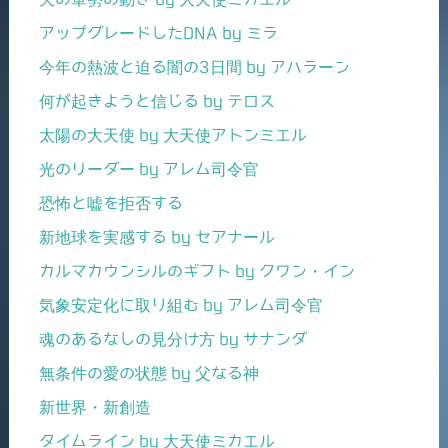
アップグレードしたDNA by ミラ
今年の熱波と迫る闇の3日間 by アハラーン
何が起きようと信じる by テロス
太陽の大天使 by 大天使アトンミエル
光のリーダー by アレム司令官
恐怖と嘘を拒否する
新地球を実感する by セアナール
カルマカウンシルのギフト by クワン・イン
気象安定化に取り組む by アレム司令官
魂のあるなしの見分け方 by サナンダ
無条件の愛の状態 by 父なる神
新世界・新創造
タイムライン by 大天使ミカエル