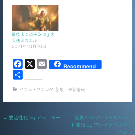
最後まで頑張る! by 大
天使ミカエル
2021年10月20日
F
X
E
Recommend
a
m
共
c
ai
有
イエス・サナンダ
,
新規・最新情報
e
l
b
o
Post
←
要活性化 by アシュター
炭素からクリスタルへシフ
o
ト開始 by プレアデス人ヴァ
navigation
k
リル
→