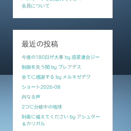
会員について
最近の投稿
今後の180日が大事 by 惑星連合ジー
制御を失う闇 by プレアデス
全てに感謝する by メルキゼデク
ショート2026-08
内なる声
2つに分岐中の地球
到着に備えてください by アシュター
＆カリガル