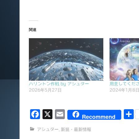
関連
ハリントン作戦 by アシュター
用意してくださ
2026年5月27日
2024年1月8
F
X
E
Recommend
a
m
アシュター
,
新規・最新情報
c
ai