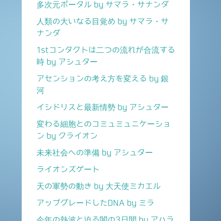
多次元ポータル by サマラ・サナンダ
人類の大いなる目覚め by サマラ・サ
ナンダ
1stコンタクトは二つの流れが合流する
時 by アシュター
アセンションの考え方を変える by 銀
河
イシドリスと最新情勢 by アシュター
変わる細胞とのコミュミュニケーショ
ン by クライオン
未来社会への準備 by アシュター
ライオンズゲート
天の軍勢の動き by 大天使ミカエル
アップグレードしたDNA by ミラ
今年の熱波と迫る闇の3日間 by アハラ