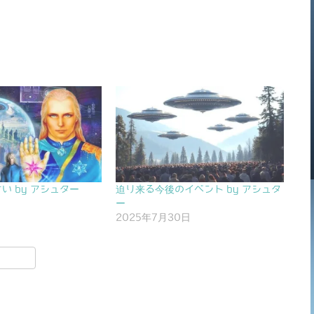
い by アシュター
迫り来る今後のイベント by アシュタ
日
ー
2025年7月30日
共
有