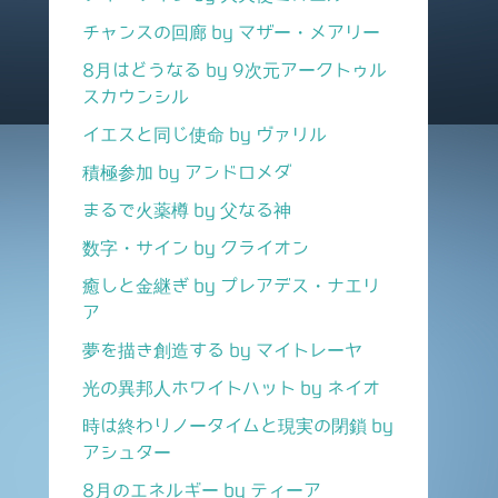
チャンスの回廊 by マザー・メアリー
8月はどうなる by 9次元アークトゥル
スカウンシル
イエスと同じ使命 by ヴァリル
積極参加 by アンドロメダ
まるで火薬樽 by 父なる神
数字・サイン by クライオン
癒しと金継ぎ by プレアデス・ナエリ
ア
夢を描き創造する by マイトレーヤ
光の異邦人ホワイトハット by ネイオ
時は終わりノータイムと現実の閉鎖 by
アシュター
8月のエネルギー by ティーア