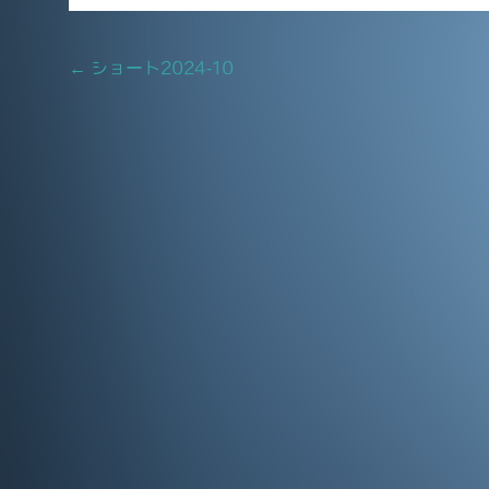
e
l
b
Post
←
ショート2024-10
o
navigation
o
k