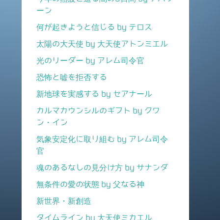
ーン
何が起きようと信じる by テロス
太陽の大天使 by 大天使アトンミエル
光のリーダー by アレム司令官
恐怖と嘘を拒否する
新地球を実感する by セアナール
カルマカウンシルのギフト by クワ
ン・イン
気象安定化に取り組む by アレム司令
官
魂のあるなしの見分け方 by サナンダ
無条件の愛の状態 by 父なる神
新世界・新創造
タイムライン by 大天使ミカエル