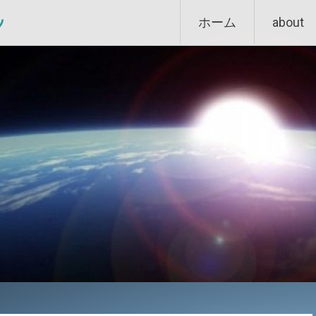
Skip
ン
ホーム
about
to
content