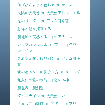
何が起きようと信じる by テロス
太陽の大天使 by 大天使アトンミエル
光のリーダー by アレム司令官
恐怖と嘘を拒否する
新地球を実感する by セアナール
カルマカウンシルのギフト by クワ
ン・イン
気象安定化に取り組む by アレム司令
官
魂のあるなしの見分け方 by サナンダ
無条件の愛の状態 by 父なる神
新世界・新創造
タイムライン by 大天使ミカエル
チャンスの回廊 by マザー・メアリー