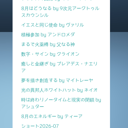
8月はどうなる by 9次元アークトゥル
スカウンシル
イエスと同じ使命 by ヴァリル
積極参加 by アンドロメダ
まるで火薬樽 by 父なる神
数字・サイン by クライオン
癒しと金継ぎ by プレアデス・ナエリ
ア
夢を描き創造する by マイトレーヤ
光の異邦人ホワイトハット by ネイオ
時は終わりノータイムと現実の閉鎖 by
アシュター
8月のエネルギー by ティーア
ショート2026-07