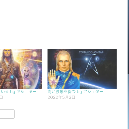
いる by アシュター
高い波動を保つ by アシュター
6日
2022年5月3日
共
有