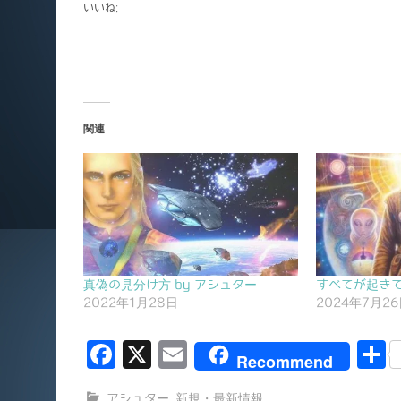
いいね:
関連
真偽の見分け方 by アシュター
すべてが起きて
2022年1月28日
2024年7月2
F
X
E
Recommend
a
m
アシュター
,
新規・最新情報