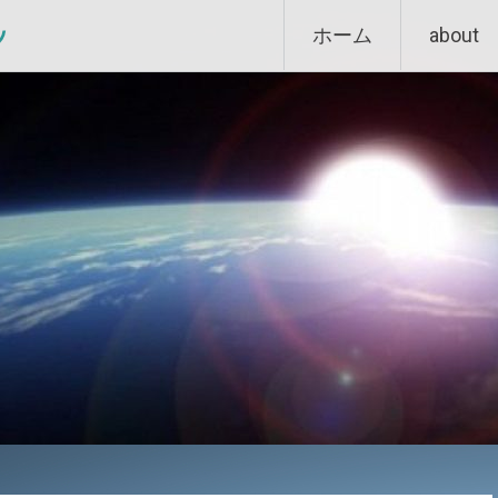
Skip
ン
ホーム
about
to
content