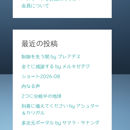
会員について
最近の投稿
制御を失う闇 by プレアデス
全てに感謝する by メルキゼデク
ショート2026-08
内なる声
2つに分岐中の地球
到着に備えてください by アシュター
＆カリガル
多次元ポータル by サマラ・サナンダ