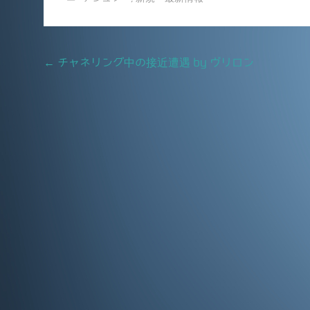
c
ai
e
l
b
Post
←
チャネリング中の接近遭遇 by ヴリロン
o
navigation
o
k