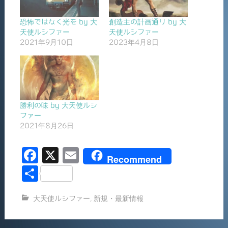
恐怖ではなく光を by 大
創造主の計画通り by 大
天使ルシファー
天使ルシファー
2021年9月10日
2023年4月8日
勝利の味 by 大天使ルシ
ファー
2021年8月26日
F
X
E
Recommend
a
m
共
c
ai
有
大天使ルシファー
,
新規・最新情報
e
l
b