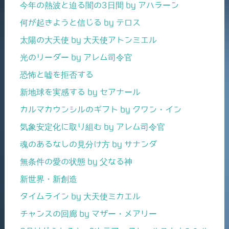
今年の熱波と迫る闇の3日間 by アハラーン
何が起きようと信じる by テロス
太陽の大天使 by 大天使アトンミエル
光のリーダー by アレム司令官
恐怖と嘘を拒否する
新地球を実感する by セアナール
カルマカウンシルのギフト by クワン・イン
気象安定化に取り組む by アレム司令官
魂のあるなしの見分け方 by サナンダ
無条件の愛の状態 by 父なる神
新世界・新創造
タイムライン by 大天使ミカエル
チャンスの回廊 by マザー・メアリー