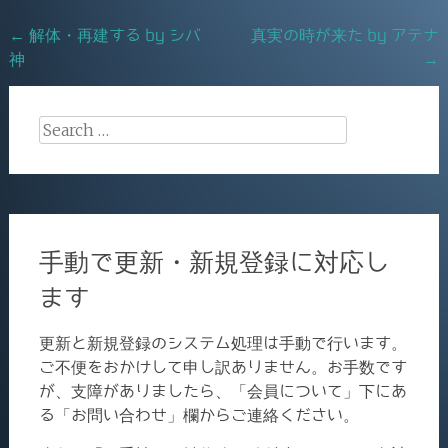
o
Post
←
解体・再建する by シバ
真実の時が来た by アテナ
o
神
→
navigation
k
Search
for:
手動で更新・新規登録に対応し
ます
更新と新規登録のシステム処理は手動で行います。
ご不便をおかけして申し訳ありません。お手数です
が、支障がありましたら、「会員について」下にあ
る「お問い合わせ」欄からご連絡ください。