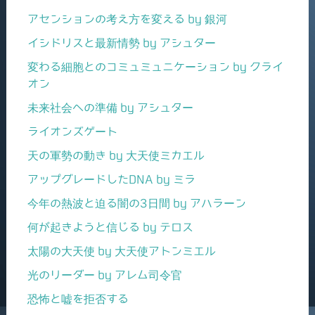
アセンションの考え方を変える by 銀河
イシドリスと最新情勢 by アシュター
変わる細胞とのコミュミュニケーション by クライ
オン
未来社会への準備 by アシュター
ライオンズゲート
天の軍勢の動き by 大天使ミカエル
アップグレードしたDNA by ミラ
今年の熱波と迫る闇の3日間 by アハラーン
何が起きようと信じる by テロス
太陽の大天使 by 大天使アトンミエル
光のリーダー by アレム司令官
恐怖と嘘を拒否する