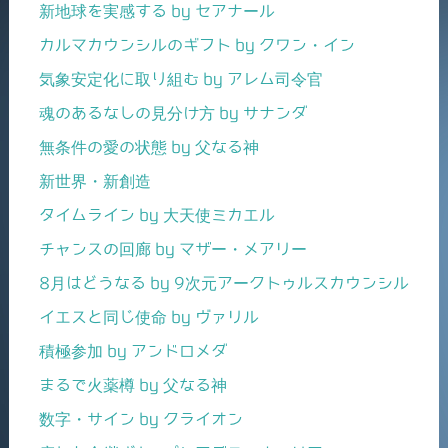
新地球を実感する by セアナール
カルマカウンシルのギフト by クワン・イン
気象安定化に取り組む by アレム司令官
魂のあるなしの見分け方 by サナンダ
無条件の愛の状態 by 父なる神
新世界・新創造
タイムライン by 大天使ミカエル
チャンスの回廊 by マザー・メアリー
8月はどうなる by 9次元アークトゥルスカウンシル
イエスと同じ使命 by ヴァリル
積極参加 by アンドロメダ
まるで火薬樽 by 父なる神
数字・サイン by クライオン