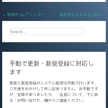
b
o
Post
←
警戒中 by アシュター
感覚を拡大する by 銀河
→
o
navigation
k
Search
for:
手動で更新・新規登録に対応し
ます
更新と新規登録のシステム処理は手動で行います。
ご不便をおかけして申し訳ありません。お手数です
が、支障がありましたら、「会員について」下にあ
る「お問い合わせ」欄からご連絡ください。