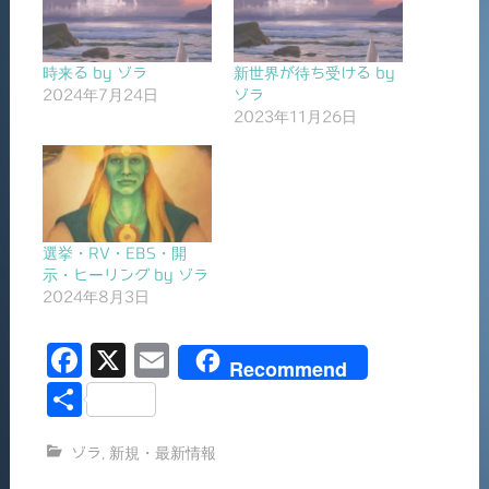
時来る by ゾラ
新世界が待ち受ける by
2024年7月24日
ゾラ
2023年11月26日
選挙・RV・EBS・開
示・ヒーリング by ゾラ
2024年8月3日
F
X
E
Recommend
a
m
共
c
ai
有
ゾラ
,
新規・最新情報
e
l