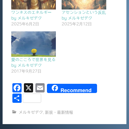
ワンネスのエネルギー
アセンションという反乱
by メルキゼデク
by メルキゼデク
2025年6月2日
2025年2月12日
愛のこころで世界を見る
by メルキゼデク
2017年9月27日
F
X
E
Recommend
a
m
共
c
ai
有
メルキゼデク
,
新規・最新情報
e
l
b