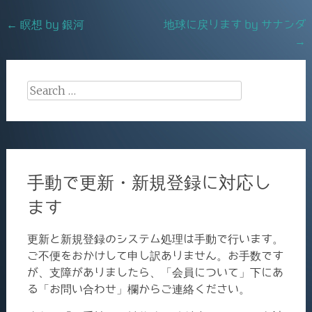
o
Post
←
瞑想 by 銀河
地球に戻ります by サナンダ
o
→
navigation
k
Search
for:
手動で更新・新規登録に対応し
ます
更新と新規登録のシステム処理は手動で行います。
ご不便をおかけして申し訳ありません。お手数です
が、支障がありましたら、「会員について」下にあ
る「お問い合わせ」欄からご連絡ください。