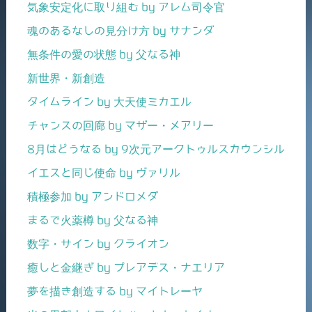
気象安定化に取り組む by アレム司令官
魂のあるなしの見分け方 by サナンダ
無条件の愛の状態 by 父なる神
新世界・新創造
タイムライン by 大天使ミカエル
チャンスの回廊 by マザー・メアリー
8月はどうなる by 9次元アークトゥルスカウンシル
イエスと同じ使命 by ヴァリル
積極参加 by アンドロメダ
まるで火薬樽 by 父なる神
数字・サイン by クライオン
癒しと金継ぎ by プレアデス・ナエリア
夢を描き創造する by マイトレーヤ