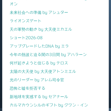
オン
未来社会への準備 by アシュター
ライオンズゲート
天の軍勢の動き by 大天使ミカエル
ショート2026-08
アップグレードしたDNA by ミラ
今年の熱波と迫る闇の3日間 by アハラーン
何が起きようと信じる by テロス
太陽の大天使 by 大天使アトンミエル
光のリーダー by アレム司令官
恐怖と嘘を拒否する
新地球を実感する by セアナール
カルマカウンシルのギフト by クワン・イン