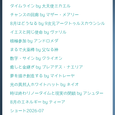
タイムライン by 大天使ミカエル
チャンスの回廊 by マザー・メアリー
8月はどうなる by 9次元アークトゥルスカウンシル
イエスと同じ使命 by ヴァリル
積極参加 by アンドロメダ
まるで火薬樽 by 父なる神
数字・サイン by クライオン
癒しと金継ぎ by プレアデス・ナエリア
夢を描き創造する by マイトレーヤ
光の異邦人ホワイトハット by ネイオ
時は終わりノータイムと現実の閉鎖 by アシュター
8月のエネルギー by ティーア
ショート2026-07