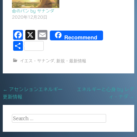
命のパン by サナンダ
2020年12月20日
F
X
E
Recommend
a
m
共
c
ai
有
イエス・サナンダ
,
新規・最新情報
e
l
b
o
Post
←
アセンションエネルギー
エネルギーと心身 by レデ
o
更新情報
ィ・ナダ
→
navigation
k
Search
for: