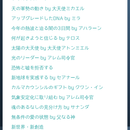
天の軍勢の動き by 大天使ミカエル
アップグレードしたDNA by ミラ
今年の熱波と迫る闇の3日間 by アハラーン
何が起きようと信じる by テロス
太陽の大天使 by 大天使アトンミエル
光のリーダー by アレム司令官
恐怖と嘘を拒否する
新地球を実感する by セアナール
カルマカウンシルのギフト by クワン・イン
気象安定化に取り組む by アレム司令官
魂のあるなしの見分け方 by サナンダ
無条件の愛の状態 by 父なる神
新世界・新創造