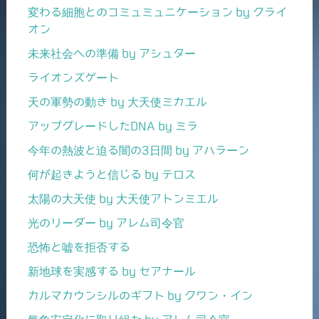
変わる細胞とのコミュミュニケーション by クライ
オン
未来社会への準備 by アシュター
ライオンズゲート
天の軍勢の動き by 大天使ミカエル
アップグレードしたDNA by ミラ
今年の熱波と迫る闇の3日間 by アハラーン
何が起きようと信じる by テロス
太陽の大天使 by 大天使アトンミエル
光のリーダー by アレム司令官
恐怖と嘘を拒否する
新地球を実感する by セアナール
カルマカウンシルのギフト by クワン・イン