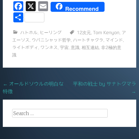
F
X
E
Recommend
a
m
共
c
ai
有
ハトホル
,
ヒーリング
12次元
,
Tom Kenyon
,
ア
e
l
エーソス
,
ウパニシャッド哲学
,
ハートチャクラ
,
マインド
,
b
ライトボディ
,
ワンネス
,
宇宙
,
意識
,
相互連結
,
非2極的意
o
識
o
k
Post
←
オールドソウルの明白な
平和の戦士 by サナトクマラ
特徴
→
navigation
Search
for: