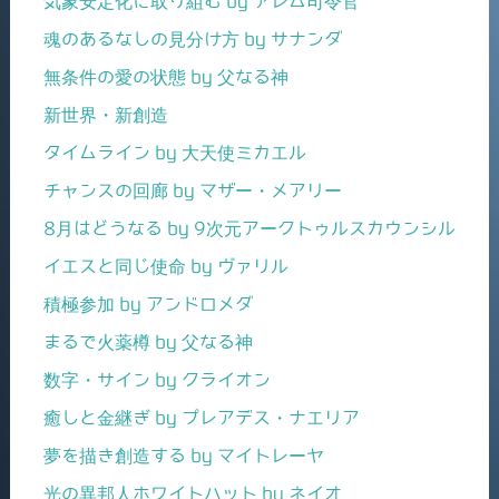
気象安定化に取り組む by アレム司令官
魂のあるなしの見分け方 by サナンダ
無条件の愛の状態 by 父なる神
新世界・新創造
タイムライン by 大天使ミカエル
チャンスの回廊 by マザー・メアリー
8月はどうなる by 9次元アークトゥルスカウンシル
イエスと同じ使命 by ヴァリル
積極参加 by アンドロメダ
まるで火薬樽 by 父なる神
数字・サイン by クライオン
癒しと金継ぎ by プレアデス・ナエリア
夢を描き創造する by マイトレーヤ
光の異邦人ホワイトハット by ネイオ