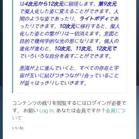
は
4次元から12次元
に顕現します。
第9次元
で擬人化した姿に変えることができます。人
間のような姿であったり、
ライトボディ
であ
ったりできます。
10次元
に移行すると、擬人
化した姿との繋がりは一切消えます。意図と
目的で幾何学的な光の形になります。個人の
進化が進むと、
10次元、11次元、12次元で
でいろいろな自分を表すことができます。
意識が上に進んでいくと、すべての存在と宇
宙が互いに結びつきつながり合っていること
が益々はっきりしていきます。
コンテンツの残りを閲覧するにはログインが必要で
す。 お願い
Log In
. あなたは会員ですか ?
会員につ
いて
いいね: