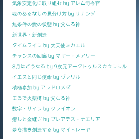
気象安定化に取り組む by アレム司令官
魂のあるなしの見分け方 by サナンダ
無条件の愛の状態 by 父なる神
新世界・新創造
タイムライン by 大天使ミカエル
チャンスの回廊 by マザー・メアリー
8月はどうなる by 9次元アークトゥルスカウンシル
イエスと同じ使命 by ヴァリル
積極参加 by アンドロメダ
まるで火薬樽 by 父なる神
数字・サイン by クライオン
癒しと金継ぎ by プレアデス・ナエリア
夢を描き創造する by マイトレーヤ