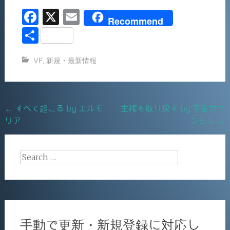
F
X
E
Recommend
a
m
共
c
ai
有
VF
,
新規・最新情報
e
l
b
o
Post
←
すべて起こる by エルモ
主権を取り戻す by 宇宙カウ
o
リア
ンシル
→
navigation
k
Search
for:
手動で更新・新規登録に対応し