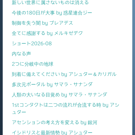
新しい世界に属さないものは消える
今後の180日が大事 by 惑星連合ジー
制御を失う闇 by プレアデス
全てに感謝する by メルキゼデク
ショート2026-08
内なる声
2つに分岐中の地球
到着に備えてください by アシュター＆カリガル
多次元ポータル by サマラ・サナンダ
人類の大いなる目覚め by サマラ・サナンダ
1stコンタクトは二つの流れが合流する時 by アシ
ュター
アセンションの考え方を変える by 銀河
イシドリスと最新情勢 by アシュター