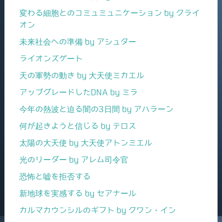
変わる細胞とのコミュミュニケーション by クライ
オン
未来社会への準備 by アシュター
ライオンズゲート
天の軍勢の動き by 大天使ミカエル
アップグレードしたDNA by ミラ
今年の熱波と迫る闇の3日間 by アハラーン
何が起きようと信じる by テロス
太陽の大天使 by 大天使アトンミエル
光のリーダー by アレム司令官
恐怖と嘘を拒否する
新地球を実感する by セアナール
カルマカウンシルのギフト by クワン・イン