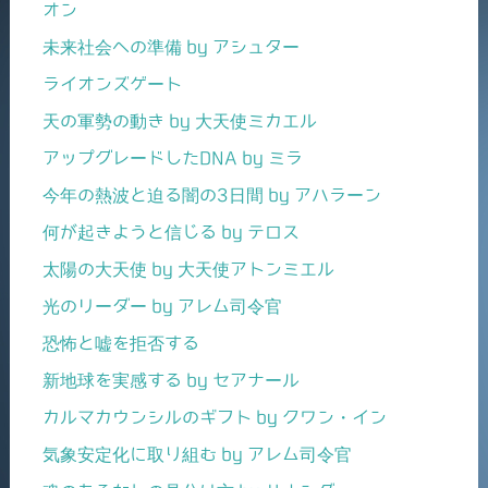
オン
未来社会への準備 by アシュター
ライオンズゲート
天の軍勢の動き by 大天使ミカエル
アップグレードしたDNA by ミラ
今年の熱波と迫る闇の3日間 by アハラーン
何が起きようと信じる by テロス
太陽の大天使 by 大天使アトンミエル
光のリーダー by アレム司令官
恐怖と嘘を拒否する
新地球を実感する by セアナール
カルマカウンシルのギフト by クワン・イン
気象安定化に取り組む by アレム司令官