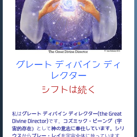
グレート ディバイン ディ
レクター
シフトは続く
私は
グレート ディバイン ディレクター(the Great
Divine Director)
です。
コズミック・ビーング（宇
宙的存在）
として
神の意志に奉仕しています。シリ
ウス
から
ブレー・レイ
を宇宙全体に放っています。