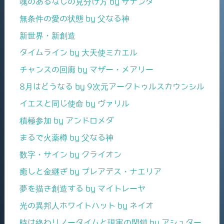
魂のあるなしの見分け方 by サナンダ
無条件の愛の状態 by 父なる神
新世界・新創造
タイムライン by 大天使ミカエル
チャンスの回廊 by マザー・メアリー
8月はどうなる by 9次元アークトゥルスカウンシル
イエスと同じ使命 by ヴァリル
積極参加 by アンドロメダ
まるで火薬樽 by 父なる神
数字・サイン by クライオン
癒しと金継ぎ by プレアデス・ナエリア
夢を描き創造する by マイトレーヤ
光の異邦人ホワイトハット by ネイオ
時は終わりノータイムと現実の閉鎖 by アシュター