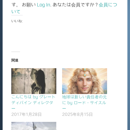
す。 お願い
Log In
. あなたは会員ですか ?
会員につ
いて
いいね:
関連
こんにちは by グレート
地球は新しい責任者の元
ディバイン ディレクタ
に by ロード・サイスル
ー
ー
2017年1月28日
2025年8月15日