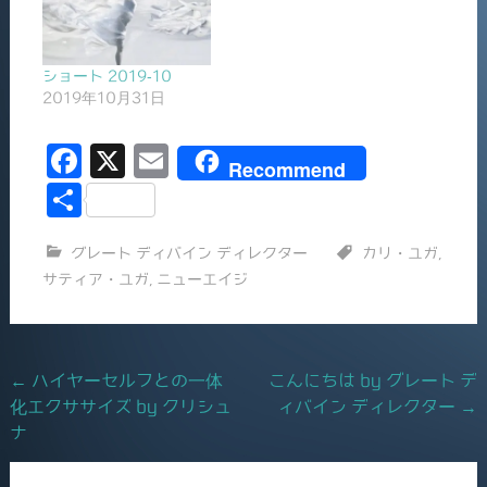
ショート 2019-10
2019年10月31日
F
X
E
Recommend
a
m
共
c
ai
有
グレート ディバイン ディレクター
カリ・ユガ
,
e
l
サティア・ユガ
,
ニューエイジ
b
o
o
Post
←
ハイヤーセルフとの一体
こんにちは by グレート デ
k
化エクササイズ by クリシュ
ィバイン ディレクター
→
navigation
ナ