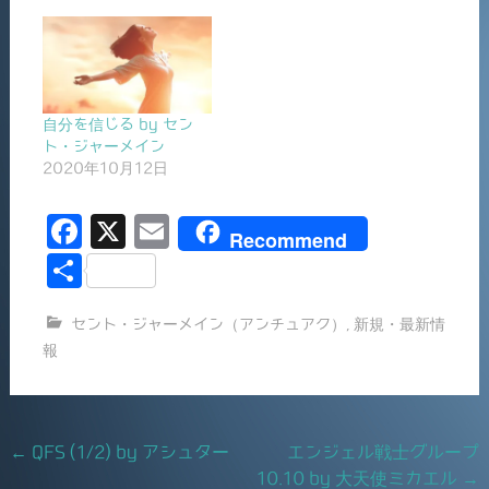
自分を信じる by セン
ト・ジャーメイン
2020年10月12日
F
X
E
Recommend
a
m
共
c
ai
有
セント・ジャーメイン（アンチュアク）
,
新規・最新情
e
l
報
b
o
o
Post
←
QFS (1/2) by アシュター
エンジェル戦士グループ
k
10.10 by 大天使ミカエル
→