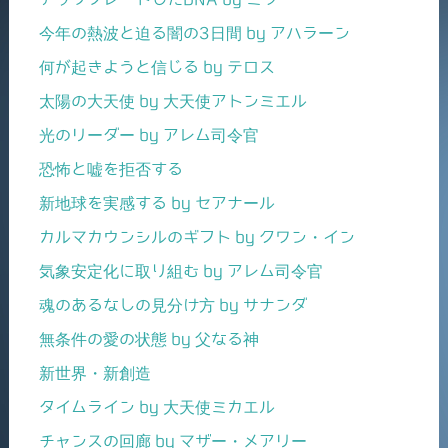
今年の熱波と迫る闇の3日間 by アハラーン
何が起きようと信じる by テロス
太陽の大天使 by 大天使アトンミエル
光のリーダー by アレム司令官
恐怖と嘘を拒否する
新地球を実感する by セアナール
カルマカウンシルのギフト by クワン・イン
気象安定化に取り組む by アレム司令官
魂のあるなしの見分け方 by サナンダ
無条件の愛の状態 by 父なる神
新世界・新創造
タイムライン by 大天使ミカエル
チャンスの回廊 by マザー・メアリー