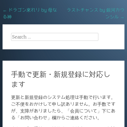
o
Post
←
ドラゴン來れり by 母な
ラストチャンス by 銀河カウ
o
る神
ンシル
→
navigation
k
Search
for:
手動で更新・新規登録に対応し
ます
更新と新規登録のシステム処理は手動で行います。
ご不便をおかけして申し訳ありません。お手数です
が、支障がありましたら、「会員について」下にあ
る「お問い合わせ」欄からご連絡ください。