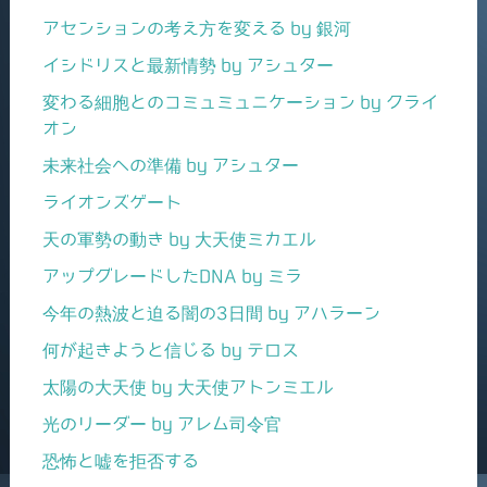
アセンションの考え方を変える by 銀河
イシドリスと最新情勢 by アシュター
変わる細胞とのコミュミュニケーション by クライ
オン
未来社会への準備 by アシュター
ライオンズゲート
天の軍勢の動き by 大天使ミカエル
アップグレードしたDNA by ミラ
今年の熱波と迫る闇の3日間 by アハラーン
何が起きようと信じる by テロス
太陽の大天使 by 大天使アトンミエル
光のリーダー by アレム司令官
恐怖と嘘を拒否する