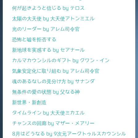
何が起きようと信じる by テロス
太陽の大天使 by 大天使アトンミエル
光のリーダー by アレム司令官
恐怖と嘘を拒否する
新地球を実感する by セアナール
カルマカウンシルのギフト by クワン・イン
気象安定化に取り組む by アレム司令官
魂のあるなしの見分け方 by サナンダ
無条件の愛の状態 by 父なる神
新世界・新創造
タイムライン by 大天使ミカエル
チャンスの回廊 by マザー・メアリー
8月はどうなる by 9次元アークトゥルスカウンシル