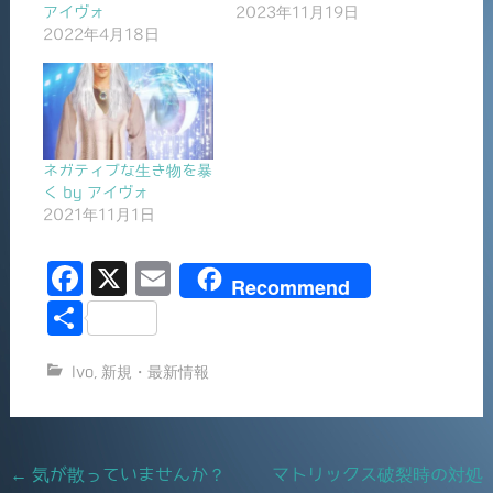
アイヴォ
2023年11月19日
2022年4月18日
ネガティブな生き物を暴
く by アイヴォ
2021年11月1日
F
X
E
Recommend
a
m
共
c
ai
有
Ivo
,
新規・最新情報
e
l
b
o
Post
←
気が散っていませんか？
マトリックス破裂時の対処
o