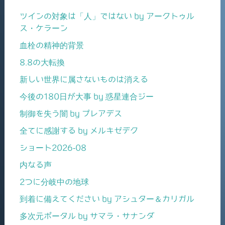
ツインの対象は「人」ではない by アークトゥル
ス・ケラーン
血栓の精神的背景
8.8の大転換
新しい世界に属さないものは消える
今後の180日が大事 by 惑星連合ジー
制御を失う闇 by プレアデス
全てに感謝する by メルキゼデク
ショート2026-08
内なる声
2つに分岐中の地球
到着に備えてください by アシュター＆カリガル
多次元ポータル by サマラ・サナンダ