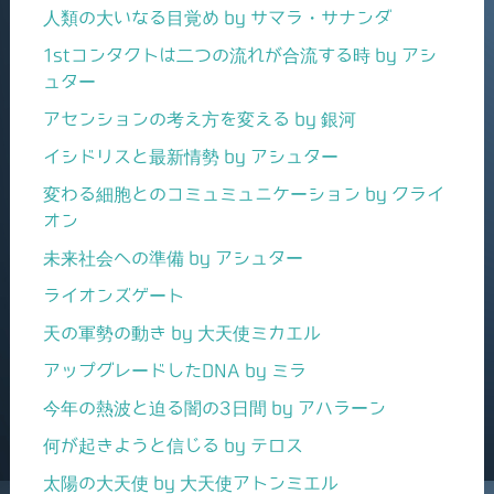
人類の大いなる目覚め by サマラ・サナンダ
1stコンタクトは二つの流れが合流する時 by アシ
ュター
アセンションの考え方を変える by 銀河
イシドリスと最新情勢 by アシュター
変わる細胞とのコミュミュニケーション by クライ
オン
未来社会への準備 by アシュター
ライオンズゲート
天の軍勢の動き by 大天使ミカエル
アップグレードしたDNA by ミラ
今年の熱波と迫る闇の3日間 by アハラーン
何が起きようと信じる by テロス
太陽の大天使 by 大天使アトンミエル