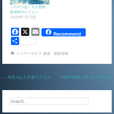
これから起こる大変動・
新地球のビジョン
2026年1月13日
F
X
E
Recommend
a
m
共
c
ai
有
ハイヤーセルフ
,
新規・最新情報
e
l
b
o
Post
←
用意 by 大天使ミカエル
大量の情報公開 by 光の存在
o
→
navigation
k
Search
for: