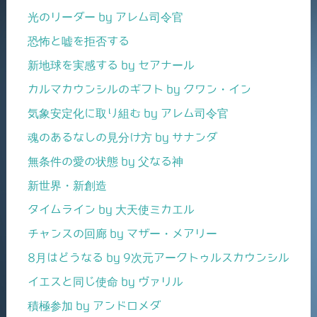
光のリーダー by アレム司令官
恐怖と嘘を拒否する
新地球を実感する by セアナール
カルマカウンシルのギフト by クワン・イン
気象安定化に取り組む by アレム司令官
魂のあるなしの見分け方 by サナンダ
無条件の愛の状態 by 父なる神
新世界・新創造
タイムライン by 大天使ミカエル
チャンスの回廊 by マザー・メアリー
8月はどうなる by 9次元アークトゥルスカウンシル
イエスと同じ使命 by ヴァリル
積極参加 by アンドロメダ