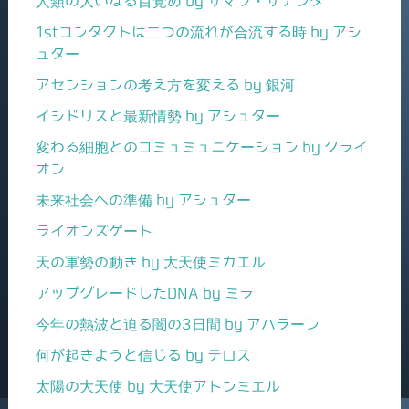
人類の大いなる目覚め by サマラ・サナンダ
1stコンタクトは二つの流れが合流する時 by アシ
ュター
アセンションの考え方を変える by 銀河
イシドリスと最新情勢 by アシュター
変わる細胞とのコミュミュニケーション by クライ
オン
未来社会への準備 by アシュター
ライオンズゲート
天の軍勢の動き by 大天使ミカエル
アップグレードしたDNA by ミラ
今年の熱波と迫る闇の3日間 by アハラーン
何が起きようと信じる by テロス
太陽の大天使 by 大天使アトンミエル