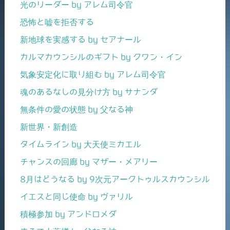
光のリーダー by アレム司令官
恐怖と嘘を拒否する
新地球を実感する by セアナール
カルマカウンシルのギフト by クワン・イン
気象安定化に取り組む by アレム司令官
魂のあるなしの見分け方 by サナンダ
無条件の愛の状態 by 父なる神
新世界・新創造
タイムライン by 大天使ミカエル
チャンスの回廊 by マザー・メアリー
8月はどうなる by 9次元アークトゥルスカウンシル
イエスと同じ使命 by ヴァリル
積極参加 by アンドロメダ