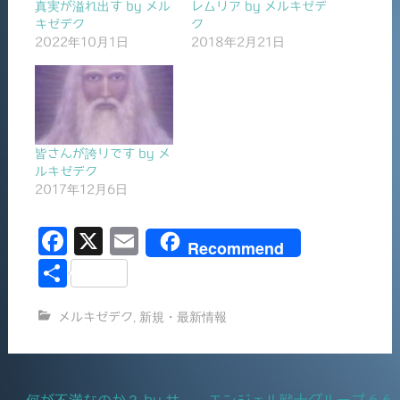
真実が溢れ出す by メル
レムリア by メルキゼデ
キゼデク
ク
2022年10月1日
2018年2月21日
皆さんが誇りです by メ
ルキゼデク
2017年12月6日
F
X
E
Recommend
a
m
共
c
ai
有
メルキゼデク
,
新規・最新情報
e
l
b
o
←
何が不満なのか？ by サ
エンジェル戦士グループ 6.6