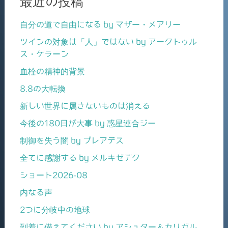
最近の投稿
自分の道で自由になる by マザー・メアリー
ツインの対象は「人」ではない by アークトゥル
ス・ケラーン
血栓の精神的背景
8.8の大転換
新しい世界に属さないものは消える
今後の180日が大事 by 惑星連合ジー
制御を失う闇 by プレアデス
全てに感謝する by メルキゼデク
ショート2026-08
内なる声
2つに分岐中の地球
到着に備えてください by アシュター＆カリガル