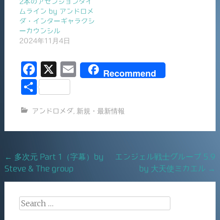
2本のアセンションタイ
ムライン by アンドロメ
ダ・インターギャラクシ
ーカウンシル
2024年11月4日
F
X
E
Recommend
a
m
共
c
ai
有
アンドロメダ
,
新規・最新情報
e
l
b
o
Post
←
多次元 Part 1（字幕）by
エンジェル戦士グループ 5.9
o
Steve & The group
by 大天使ミカエル
→
navigation
k
Search
for: