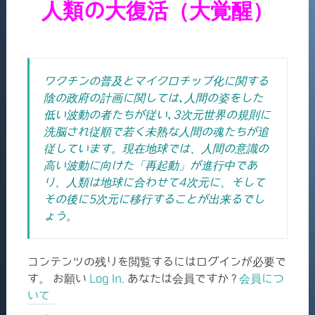
人類の大復活（大覚醒）
ワクチンの普及とマイクロチップ化に関する
陰の政府の計画に関しては､人間の姿をした
低い波動の者たちが従い､3次元世界の規則に
洗脳され従順で若く未熟な人間の魂たちが追
従しています。現在地球では、人間の意識の
高い波動に向けた「再起動」が進行中であ
り、人類は地球に合わせて4次元に、そして
その後に5次元に移行することが出来るでし
ょう。
コンテンツの残りを閲覧するにはログインが必要で
す。 お願い
Log In
. あなたは会員ですか ?
会員につ
いて