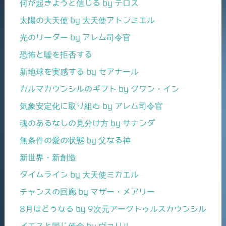
何が起きようと信じる by テロス
太陽の大天使 by 大天使アトンミエル
光のリーダー by アレム司令官
恐怖と嘘を拒否する
新地球を実感する by セアナール
カルマカウンシルのギフト by クワン・イン
気象安定化に取り組む by アレム司令官
魂のあるなしの見分け方 by サナンダ
無条件の愛の状態 by 父なる神
新世界・新創造
タイムライン by 大天使ミカエル
チャンスの回廊 by マザー・メアリー
8月はどうなる by 9次元アークトゥルスカウンシル
イエスと同じ使命 by ヴァリル