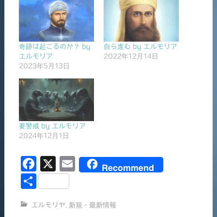
奇跡は起こるのか？ by
自ら進む by エルモリア
エルモリア
2022年12月14日
2023年5月13日
要警戒 by エルモリア
2024年12月1日
F
X
E
Recommend
a
m
共
c
ai
有
エルモリヤ
,
新規・最新情報
e
l