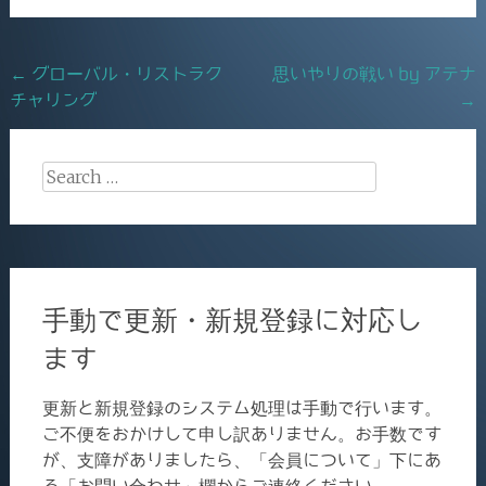
b
o
Post
←
グローバル・リストラク
思いやりの戦い by アテナ
o
チャリング
→
navigation
k
Search
for:
手動で更新・新規登録に対応し
ます
更新と新規登録のシステム処理は手動で行います。
ご不便をおかけして申し訳ありません。お手数です
が、支障がありましたら、「会員について」下にあ