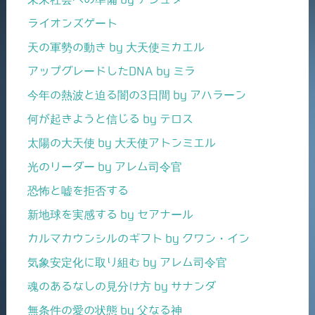
ライオンズゲート
天の軍勢の動き by 大天使ミカエル
アップグレードしたDNA by ミラ
今年の熱波と迫る闇の3日間 by アハラーン
何が起きようと信じる by テロス
太陽の大天使 by 大天使アトンミエル
光のリーダー by アレム司令官
恐怖と嘘を拒否する
新地球を実感する by セアナール
カルマカウンシルのギフト by クワン・イン
気象安定化に取り組む by アレム司令官
魂のあるなしの見分け方 by サナンダ
無条件の愛の状態 by 父なる神