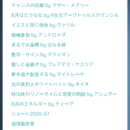
チャンスの回廊 by マザー・メアリー
8月はどうなる by 9次元アークトゥルスカウンシル
イエスと同じ使命 by ヴァリル
積極参加 by アンドロメダ
まるで火薬樽 by 父なる神
数字・サイン by クライオン
癒しと金継ぎ by プレアデス・ナエリア
夢を描き創造する by マイトレーヤ
光の異邦人ホワイトハット by ネイオ
時は終わりノータイムと現実の閉鎖 by アシュター
8月のエネルギー by ティーア
ショート2026-07
崩壊最終章