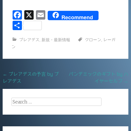
F
X
E
Recommend
a
m
共
c
ai
有
プレアデス
,
新規・最新情報
クローン
,
レーガ
e
l
ン
b
o
o
Post
←
プレアデスの予言 by プ
パンデミックのギフト by ハ
k
レアデス
イヤーセルフ
→
navigation
Search
for: