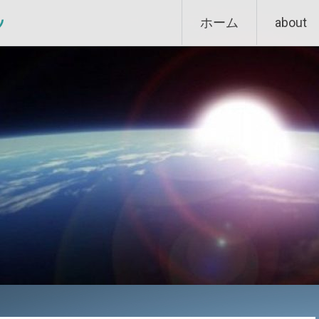
Skip
ン
ホーム
about
to
content