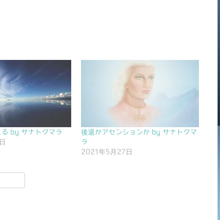
る by サナトクマラ
後退かアセンションか by サナトクマ
4日
ラ
2021年5月27日
共
有