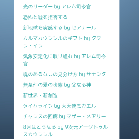
光のリーダー by アレム司令官
恐怖と嘘を拒否する
新地球を実感する by セアナール
カルマカウンシルのギフト by クワ
ン・イン
気象安定化に取り組む by アレム司令
官
魂のあるなしの見分け方 by サナンダ
無条件の愛の状態 by 父なる神
新世界・新創造
タイムライン by 大天使ミカエル
チャンスの回廊 by マザー・メアリー
8月はどうなる by 9次元アークトゥル
スカウンシル