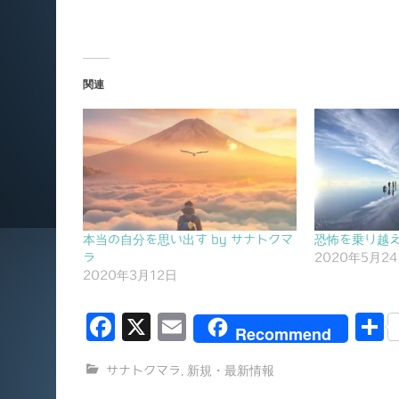
関連
本当の自分を思い出す by サナトクマ
恐怖を乗り越え
ラ
2020年5月2
2020年3月12日
F
X
E
Recommend
a
m
サナトクマラ
,
新規・最新情報
c
ai