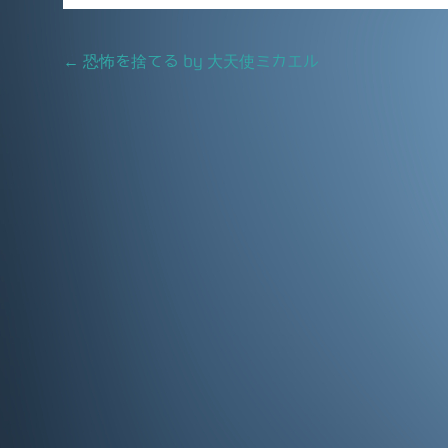
e
l
b
Post
←
恐怖を捨てる by 大天使ミカエル
o
navigation
o
k