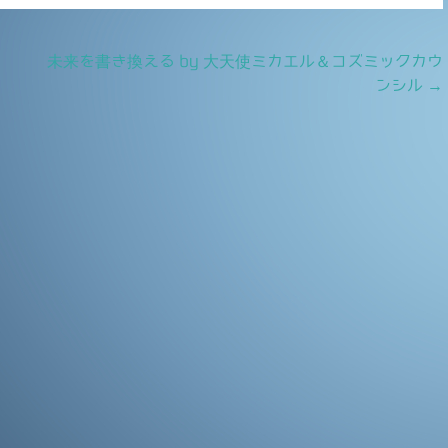
未来を書き換える by 大天使ミカエル＆コズミックカウ
ンシル
→