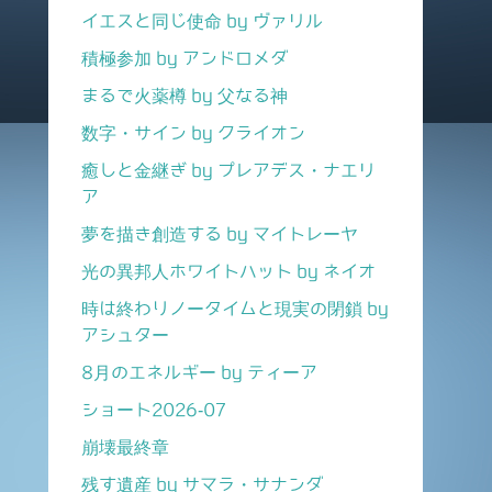
イエスと同じ使命 by ヴァリル
積極参加 by アンドロメダ
まるで火薬樽 by 父なる神
数字・サイン by クライオン
癒しと金継ぎ by プレアデス・ナエリ
ア
夢を描き創造する by マイトレーヤ
光の異邦人ホワイトハット by ネイオ
時は終わりノータイムと現実の閉鎖 by
アシュター
8月のエネルギー by ティーア
ショート2026-07
崩壊最終章
残す遺産 by サマラ・サナンダ