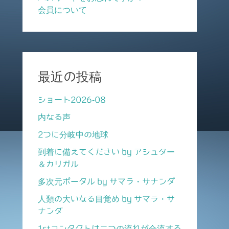
会員について
最近の投稿
ショート2026-08
内なる声
2つに分岐中の地球
到着に備えてください by アシュター
＆カリガル
多次元ポータル by サマラ・サナンダ
人類の大いなる目覚め by サマラ・サ
ナンダ
1stコンタクトは二つの流れが合流する