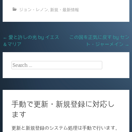
c
ai
有
ジョン・レノン
,
新規・最新情報
e
l
b
o
Post
←
愛と許しの光 by イエス
この国を正気に戻す by セン
o
＆マリア
ト・ジャーメイン
→
navigation
k
Search
for:
手動で更新・新規登録に対応し
ます
更新と新規登録のシステム処理は手動で行います。