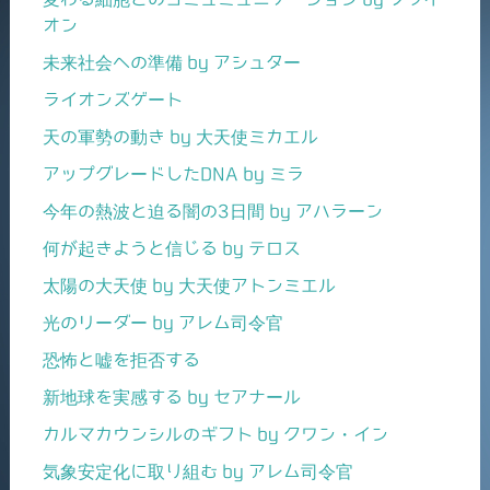
オン
未来社会への準備 by アシュター
ライオンズゲート
天の軍勢の動き by 大天使ミカエル
アップグレードしたDNA by ミラ
今年の熱波と迫る闇の3日間 by アハラーン
何が起きようと信じる by テロス
太陽の大天使 by 大天使アトンミエル
光のリーダー by アレム司令官
恐怖と嘘を拒否する
新地球を実感する by セアナール
カルマカウンシルのギフト by クワン・イン
気象安定化に取り組む by アレム司令官