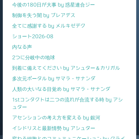
今後の180日が大事 by 惑星連合ジー
制御を失う闇 by プレアデス
全てに感謝する by メルキゼデク
ショート2026-08
内なる声
2つに分岐中の地球
到着に備えてください by アシュター＆カリガル
多次元ポータル by サマラ・サナンダ
人類の大いなる目覚め by サマラ・サナンダ
1stコンタクトは二つの流れが合流する時 by アシ
ュター
アセンションの考え方を変える by 銀河
イシドリスと最新情勢 by アシュター
変わる細胞とのコミュミュニケーション by クライ