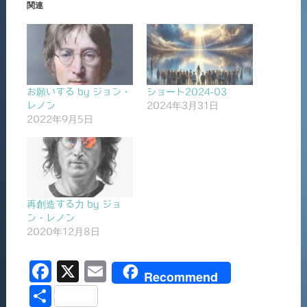
関連
お願いする by ジョン・
ショート2024-03
レノン
2024年3月31日
2022年9月5日
再創造する力 by ジョ
ン・レノン
2020年12月8日
F
X
E
Recommend
a
m
共