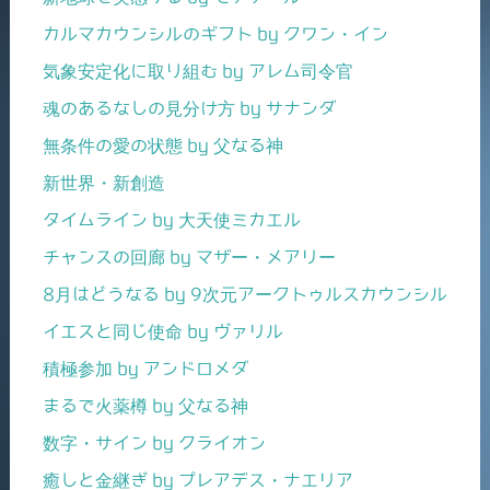
カルマカウンシルのギフト by クワン・イン
気象安定化に取り組む by アレム司令官
魂のあるなしの見分け方 by サナンダ
無条件の愛の状態 by 父なる神
新世界・新創造
タイムライン by 大天使ミカエル
チャンスの回廊 by マザー・メアリー
8月はどうなる by 9次元アークトゥルスカウンシル
イエスと同じ使命 by ヴァリル
積極参加 by アンドロメダ
まるで火薬樽 by 父なる神
数字・サイン by クライオン
癒しと金継ぎ by プレアデス・ナエリア