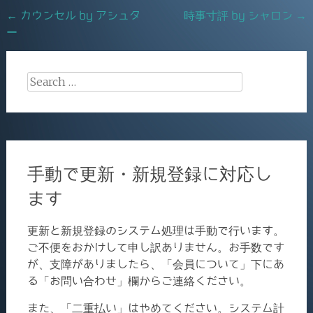
o
Post
←
カウンセル by アシュタ
時事寸評 by シャロン
→
o
ー
navigation
k
Search
for:
手動で更新・新規登録に対応し
ます
更新と新規登録のシステム処理は手動で行います。
ご不便をおかけして申し訳ありません。お手数です
が、支障がありましたら、「会員について」下にあ
る「お問い合わせ」欄からご連絡ください。
また、「二重払い」はやめてください。システム計