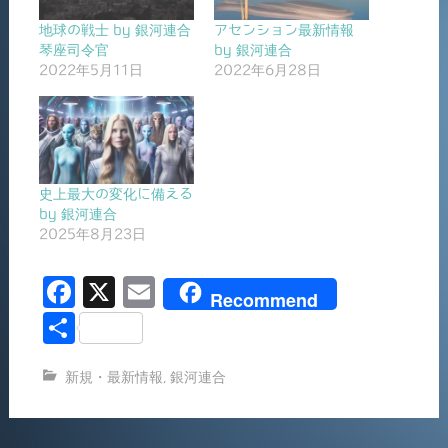
地球の戦士 by 銀河連合
アセンション最新情報
琴座司令官
by 銀河連合
2022年5月11日
2022年6月28日
史上最大の変化に備える
by 銀河連合
2025年8月23日
F
X
E
Recommend
a
m
共
c
ai
有
新規・最新情報
,
銀河連合
e
l
b