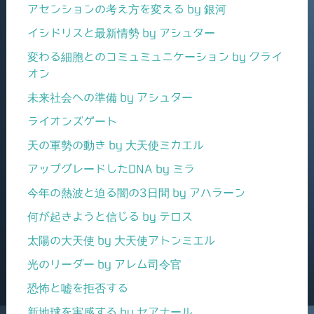
アセンションの考え方を変える by 銀河
イシドリスと最新情勢 by アシュター
変わる細胞とのコミュミュニケーション by クライ
オン
未来社会への準備 by アシュター
ライオンズゲート
天の軍勢の動き by 大天使ミカエル
アップグレードしたDNA by ミラ
今年の熱波と迫る闇の3日間 by アハラーン
何が起きようと信じる by テロス
太陽の大天使 by 大天使アトンミエル
光のリーダー by アレム司令官
恐怖と嘘を拒否する
新地球を実感する by セアナール