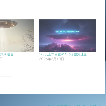
 銀河連合
1/3以上が目覚めた by 銀河連合
9日
2026年3月10日
共
有