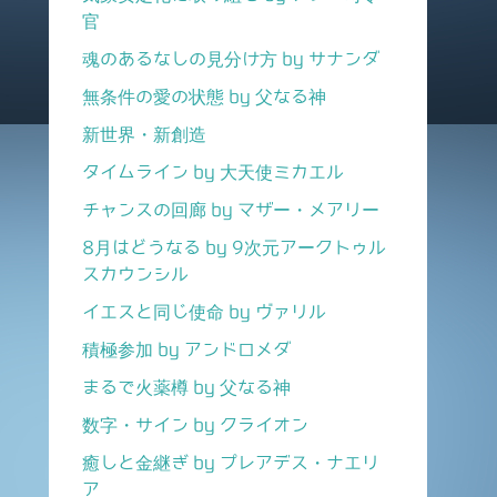
官
魂のあるなしの見分け方 by サナンダ
無条件の愛の状態 by 父なる神
新世界・新創造
タイムライン by 大天使ミカエル
チャンスの回廊 by マザー・メアリー
8月はどうなる by 9次元アークトゥル
スカウンシル
イエスと同じ使命 by ヴァリル
積極参加 by アンドロメダ
まるで火薬樽 by 父なる神
数字・サイン by クライオン
癒しと金継ぎ by プレアデス・ナエリ
ア