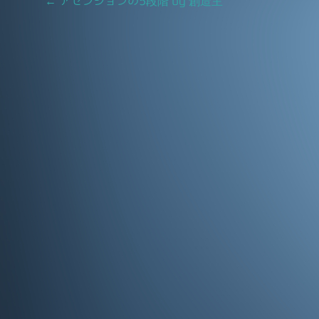
Post
←
アセンションの5段階 by 創造主
o
navigation
o
k