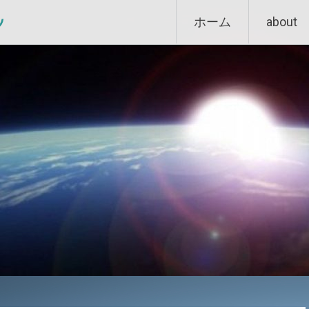
Skip
ン
ホーム
about
to
content