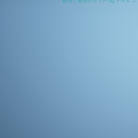
銀河と地球のシフト by アダマ
→