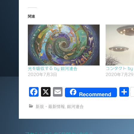
関連
光を吸収する by 銀河連合
コンタクト by
2020年7月3日
2020年7月2
F
X
E
Recommend
a
m
新規・最新情報
,
銀河連合
c
ai
e
l
b