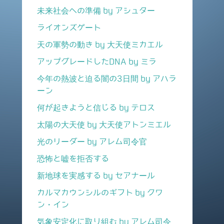
未来社会への準備 by アシュター
ライオンズゲート
天の軍勢の動き by 大天使ミカエル
アップグレードしたDNA by ミラ
今年の熱波と迫る闇の3日間 by アハラ
ーン
何が起きようと信じる by テロス
太陽の大天使 by 大天使アトンミエル
光のリーダー by アレム司令官
恐怖と嘘を拒否する
新地球を実感する by セアナール
カルマカウンシルのギフト by クワ
ン・イン
気象安定化に取り組む by アレム司令