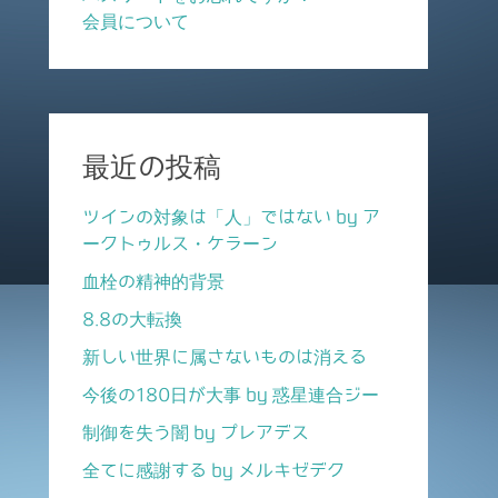
会員について
最近の投稿
ツインの対象は「人」ではない by ア
ークトゥルス・ケラーン
血栓の精神的背景
8.8の大転換
新しい世界に属さないものは消える
今後の180日が大事 by 惑星連合ジー
制御を失う闇 by プレアデス
全てに感謝する by メルキゼデク