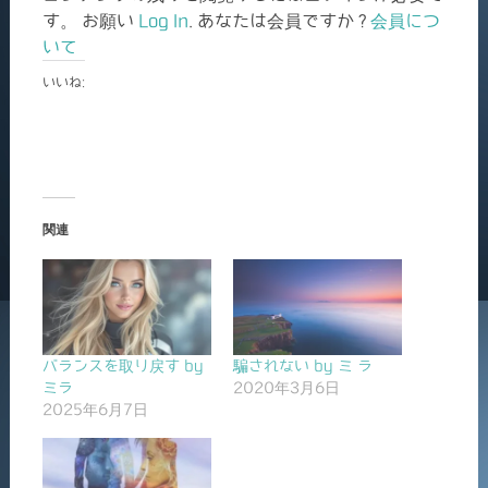
す。 お願い
Log In
. あなたは会員ですか ?
会員につ
いて
いいね:
関連
バランスを取り戻す by
騙されない by ミ ラ
ミラ
2020年3月6日
2025年6月7日