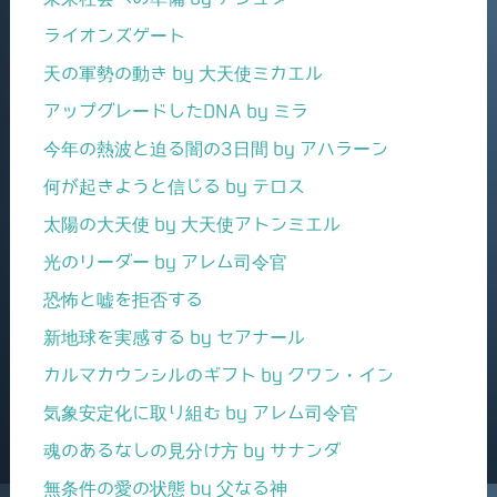
ライオンズゲート
天の軍勢の動き by 大天使ミカエル
アップグレードしたDNA by ミラ
今年の熱波と迫る闇の3日間 by アハラーン
何が起きようと信じる by テロス
太陽の大天使 by 大天使アトンミエル
光のリーダー by アレム司令官
恐怖と嘘を拒否する
新地球を実感する by セアナール
カルマカウンシルのギフト by クワン・イン
気象安定化に取り組む by アレム司令官
魂のあるなしの見分け方 by サナンダ
無条件の愛の状態 by 父なる神