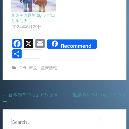
創造主の褒美 by アポロ
とルミナ
2024年6月29日
F
X
E
Recommend
a
m
共
c
ai
有
ミラ
,
新規・最新情報
e
l
b
o
Post
←
台本制作中 by アシュタ
視点のレベル by アイヴォ
o
ー
→
navigation
k
Search
for: