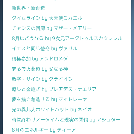
新世界・新創造
タイムライン by 大天使ミカエル
チャンスの回廊 by マザー・メアリー
8月はどうなる by 9次元アークトゥルスカウンシル
イエスと同じ使命 by ヴァリル
積極参加 by アンドロメダ
まるで火薬樽 by 父なる神
数字・サイン by クライオン
癒しと金継ぎ by プレアデス・ナエリア
夢を描き創造する by マイトレーヤ
光の異邦人ホワイトハット by ネイオ
時は終わりノータイムと現実の閉鎖 by アシュター
8月のエネルギー by ティーア