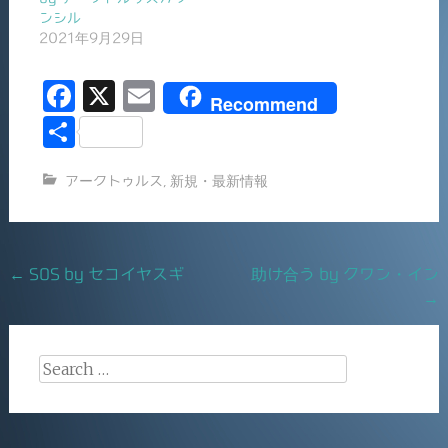
ンシル
2021年9月29日
F
X
E
Recommend
a
m
共
c
ai
有
アークトゥルス
,
新規・最新情報
e
l
b
o
Post
←
SOS by セコイヤスギ
助け合う by クワン・イン
o
→
navigation
k
Search
for: