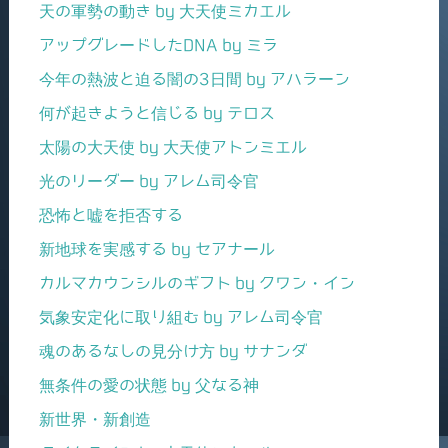
天の軍勢の動き by 大天使ミカエル
アップグレードしたDNA by ミラ
今年の熱波と迫る闇の3日間 by アハラーン
何が起きようと信じる by テロス
太陽の大天使 by 大天使アトンミエル
光のリーダー by アレム司令官
恐怖と嘘を拒否する
新地球を実感する by セアナール
カルマカウンシルのギフト by クワン・イン
気象安定化に取り組む by アレム司令官
魂のあるなしの見分け方 by サナンダ
無条件の愛の状態 by 父なる神
新世界・新創造