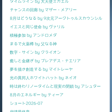
タイムライン by 大天使ミカエル
チャンスの回廊 by マザー・メアリー
8月はどうなる by 9次元アークトゥルスカウンシル
イエスと同じ使命 by ヴァリル
積極参加 by アンドロメダ
まるで火薬樽 by 父なる神
数字・サイン by クライオン
癒しと金継ぎ by プレアデス・ナエリア
夢を描き創造する by マイトレーヤ
光の異邦人ホワイトハット by ネイオ
時は終わりノータイムと現実の閉鎖 by アシュター
8月のエネルギー by ティーア
ショート2026-07
崩壊最終章