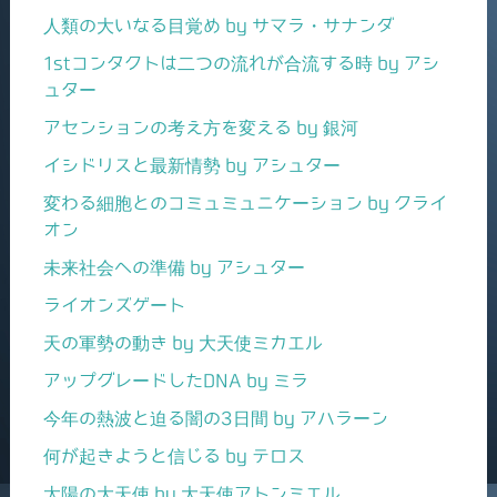
人類の大いなる目覚め by サマラ・サナンダ
1stコンタクトは二つの流れが合流する時 by アシ
ュター
アセンションの考え方を変える by 銀河
イシドリスと最新情勢 by アシュター
変わる細胞とのコミュミュニケーション by クライ
オン
未来社会への準備 by アシュター
ライオンズゲート
天の軍勢の動き by 大天使ミカエル
アップグレードしたDNA by ミラ
今年の熱波と迫る闇の3日間 by アハラーン
何が起きようと信じる by テロス
太陽の大天使 by 大天使アトンミエル