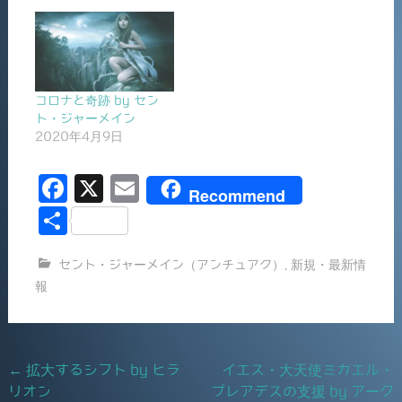
コロナと奇跡 by セン
ト・ジャーメイン
2020年4月9日
F
X
E
Recommend
a
m
共
c
ai
有
セント・ジャーメイン（アンチュアク）
,
新規・最新情
e
l
報
b
o
o
Post
←
拡大するシフト by ヒラ
イエス・大天使ミカエル・
k
リオン
プレアデスの支援 by アーク
navigation