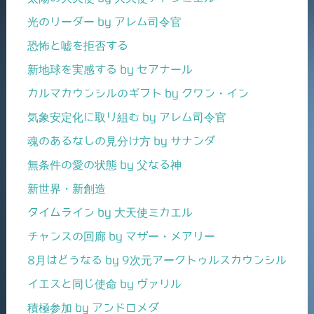
光のリーダー by アレム司令官
恐怖と嘘を拒否する
新地球を実感する by セアナール
カルマカウンシルのギフト by クワン・イン
気象安定化に取り組む by アレム司令官
魂のあるなしの見分け方 by サナンダ
無条件の愛の状態 by 父なる神
新世界・新創造
タイムライン by 大天使ミカエル
チャンスの回廊 by マザー・メアリー
8月はどうなる by 9次元アークトゥルスカウンシル
イエスと同じ使命 by ヴァリル
積極参加 by アンドロメダ