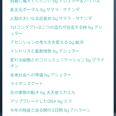
到着に備えてください by アシュター＆カリガル
多次元ポータル by サマラ・サナンダ
人類の大いなる目覚め by サマラ・サナンダ
1stコンタクトは二つの流れが合流する時 by アシ
ュター
アセンションの考え方を変える by 銀河
イシドリスと最新情勢 by アシュター
変わる細胞とのコミュミュニケーション by クライ
オン
未来社会への準備 by アシュター
ライオンズゲート
天の軍勢の動き by 大天使ミカエル
アップグレードしたDNA by ミラ
今年の熱波と迫る闇の3日間 by アハラーン