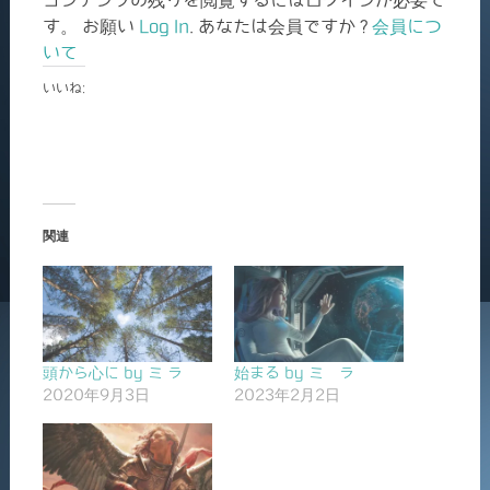
す。 お願い
Log In
. あなたは会員ですか ?
会員につ
いて
いいね:
関連
頭から心に by ミ ラ
始まる by ミ ラ
2020年9月3日
2023年2月2日