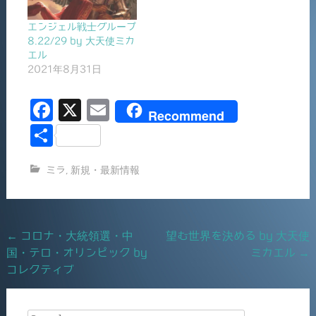
エンジェル戦士グループ
8.22/29 by 大天使ミカ
エル
2021年8月31日
F
X
E
Recommend
a
m
共
c
ai
有
ミラ
,
新規・最新情報
e
l
b
o
Post
←
コロナ・大統領選・中
望む世界を決める by 大天使
o
国・テロ・オリンピック by
ミカエル
→
navigation
k
コレクティブ