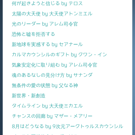
何が起きようと信じる by テロス
太陽の大天使 by 大天使アトンミエル
光のリーダー by アレム司令官
恐怖と嘘を拒否する
新地球を実感する by セアナール
カルマカウンシルのギフト by クワン・イン
気象安定化に取り組む by アレム司令官
魂のあるなしの見分け方 by サナンダ
無条件の愛の状態 by 父なる神
新世界・新創造
タイムライン by 大天使ミカエル
チャンスの回廊 by マザー・メアリー
8月はどうなる by 9次元アークトゥルスカウンシル