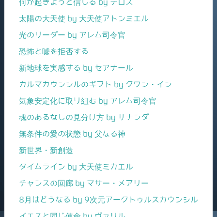
何が起きようと信じる by テロス
太陽の大天使 by 大天使アトンミエル
光のリーダー by アレム司令官
恐怖と嘘を拒否する
新地球を実感する by セアナール
カルマカウンシルのギフト by クワン・イン
気象安定化に取り組む by アレム司令官
魂のあるなしの見分け方 by サナンダ
無条件の愛の状態 by 父なる神
新世界・新創造
タイムライン by 大天使ミカエル
チャンスの回廊 by マザー・メアリー
8月はどうなる by 9次元アークトゥルスカウンシル
イエスと同じ使命 by ヴァリル