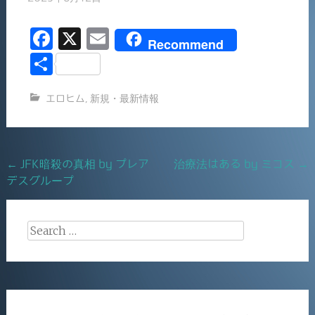
F
X
E
Recommend
a
m
共
c
ai
有
エロヒム
,
新規・最新情報
e
l
b
o
Post
←
JFK暗殺の真相 by プレア
治療法はある by ミコス
→
o
デスグループ
navigation
k
Search
for: