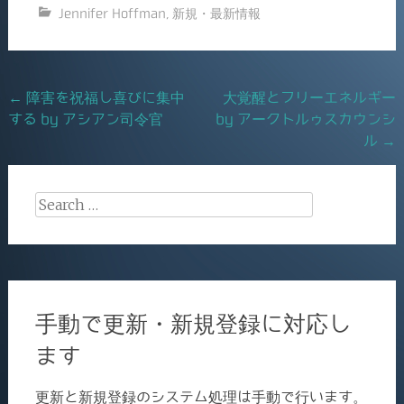
Jennifer Hoffman
,
新規・最新情報
e
l
b
o
Post
←
障害を祝福し喜びに集中
大覚醒とフリーエネルギー
o
する by アシアン司令官
by アークトルゥスカウンシ
navigation
k
ル
→
Search
for:
手動で更新・新規登録に対応し
ます
更新と新規登録のシステム処理は手動で行います。