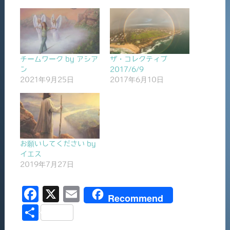
チームワーク by アシア
ザ・コレクティブ
ン
2017/6/9
2021年9月25日
2017年6月10日
お願いしてください by
イエス
2019年7月27日
F
X
E
Recommend
a
m
共
c
ai
有