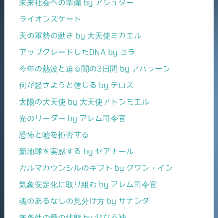
未来社会への準備 by アシュター
ライオンズゲート
天の軍勢の動き by 大天使ミカエル
アップグレードしたDNA by ミラ
今年の熱波と迫る闇の3日間 by アハラーン
何が起きようと信じる by テロス
太陽の大天使 by 大天使アトンミエル
光のリーダー by アレム司令官
恐怖と嘘を拒否する
新地球を実感する by セアナール
カルマカウンシルのギフト by クワン・イン
気象安定化に取り組む by アレム司令官
魂のあるなしの見分け方 by サナンダ
無条件の愛の状態 by 父なる神