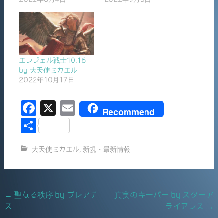
エンジェル戦士10.16
by 大天使ミカエル
2022年10月17日
F
X
E
Recommend
a
m
共
c
ai
有
大天使ミカエル
,
新規・最新情報
e
l
b
o
Post
←
聖なる秩序 by プレアデ
真実のキーパー by スターア
o
ス
ライアンス
→
navigation
k