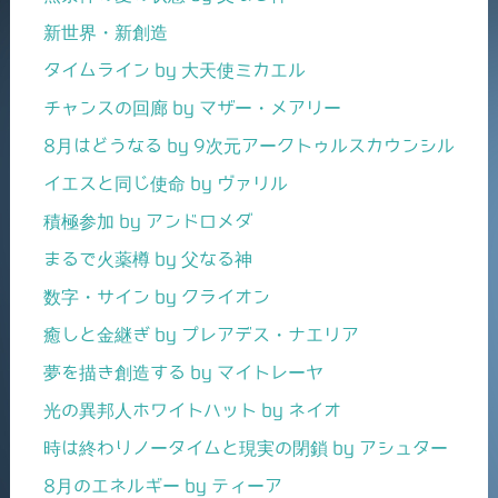
新世界・新創造
タイムライン by 大天使ミカエル
チャンスの回廊 by マザー・メアリー
8月はどうなる by 9次元アークトゥルスカウンシル
イエスと同じ使命 by ヴァリル
積極参加 by アンドロメダ
まるで火薬樽 by 父なる神
数字・サイン by クライオン
癒しと金継ぎ by プレアデス・ナエリア
夢を描き創造する by マイトレーヤ
光の異邦人ホワイトハット by ネイオ
時は終わりノータイムと現実の閉鎖 by アシュター
8月のエネルギー by ティーア