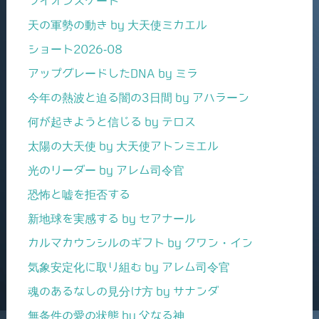
ライオンズゲート
天の軍勢の動き by 大天使ミカエル
ショート2026-08
アップグレードしたDNA by ミラ
今年の熱波と迫る闇の3日間 by アハラーン
何が起きようと信じる by テロス
太陽の大天使 by 大天使アトンミエル
光のリーダー by アレム司令官
恐怖と嘘を拒否する
新地球を実感する by セアナール
カルマカウンシルのギフト by クワン・イン
気象安定化に取り組む by アレム司令官
魂のあるなしの見分け方 by サナンダ
無条件の愛の状態 by 父なる神